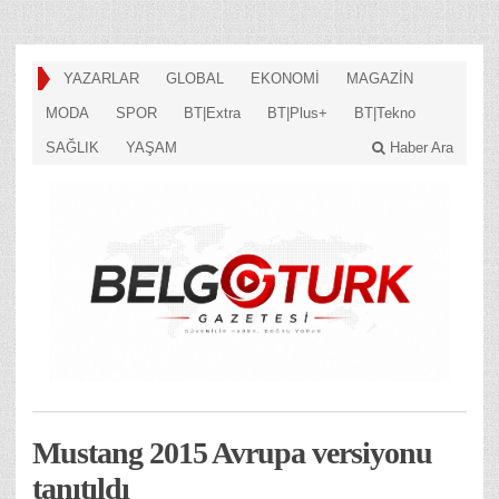
YAZARLAR
GLOBAL
EKONOMİ
MAGAZİN
MODA
SPOR
BT|Extra
BT|Plus+
BT|Tekno
SAĞLIK
YAŞAM
Haber Ara
Mustang 2015 Avrupa versiyonu
tanıtıldı