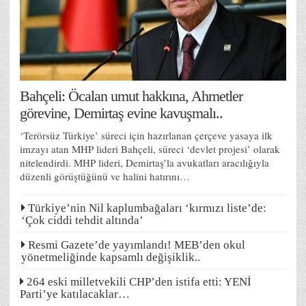
Bahçeli: Öcalan umut hakkına, Ahmetler
görevine, Demirtaş evine kavuşmalı..
‘Terörsüz Türkiye’ süreci için hazırlanan çerçeve yasaya ilk
imzayı atan MHP lideri Bahçeli, süreci ‘devlet projesi’ olarak
nitelendirdi. MHP lideri, Demirtaş’la avukatları aracılığıyla
düzenli görüştüğünü ve halini hatırını…
Türkiye’nin Nil kaplumbağaları ‘kırmızı liste’de:
‘Çok ciddi tehdit altında’
Resmi Gazete’de yayımlandı! MEB’den okul
yönetmeliğinde kapsamlı değişiklik..
264 eski milletvekili CHP’den istifa etti: YENİ
Parti’ye katılacaklar…