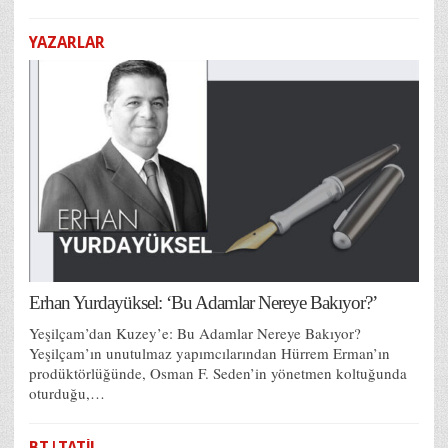
YAZARLAR
Erhan Yurdayüksel: ‘Bu Adamlar Nereye Bakıyor?’
Yeşilçam’dan Kuzey’e: Bu Adamlar Nereye Bakıyor?
Yeşilçam’ın unutulmaz yapımcılarından Hürrem Erman’ın
prodüktörlüğünde, Osman F. Seden’in yönetmen koltuğunda
oturduğu,…
BT|TATİL