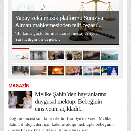
Yapay zekâ müzik platformu Suno’ya
Alman mahkemesinden telif cezası!..
‘Bu karar güçlü bir uluslararası mesaj veriyor:
Yaratıcılığın bir değeri…
MAGAZİN
Melike Şahin’den hayranlarına
duygusal mektup: Bebeğinin
cinsiyetini açıkladı!..
Doğum öncesi son konserlerini Harbiye’de veren Melike
Şahin, dinleyicileri için kaleme aldığı mektupta bebeğinin
cinsiyetini ilk kez açıkladı. Anne olmak için…