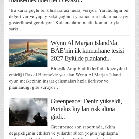
‘Bu karar güçlü bir uluslararası mesaj veriyor: Yaratıcılığın bir
değeri var ve yapay zekâ çağında yaratıcıların haklarına saygı
gösterilmesi gerekiyor.’ Kullanıcıların metin komutlarıyla
şarkı…
Wynn Al Marjan Island’da
BAE’nin ilk kumarhane tesisi
2027 Eylülde planlandı..
Birleşik Arap Emirlikleri’nin kuzeydeki
emirliği Ras el Hayme’de yer alan Wynn Al Marjan Island
oyun merkezinin inşaat çalışmaları hızla ilerliyor ve
planlandığı gibi sürüyor…
Greenpeace: Deniz yükseldi,
Portekiz kıyıları risk altına
girdi..
Greenpeace son raporunda, iklim
değişikliğinin etkileri ve yıllardır süren yoğun yapılaşma
nedeniyle Portekiz’deki plajların %40’ının yok olabileceği