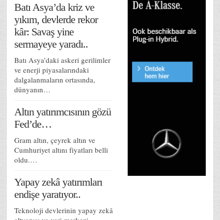
Batı Asya’da kriz ve
yıkım, devlerde rekor
kâr: Savaş yine
sermayeye yaradı..
Batı Asya’daki askeri gerilimler
ve enerji piyasalarındaki
dalgalanmaların ortasında,
dünyanın…
Altın yatırımcısının gözü
Fed’de…
Gram altın, çeyrek altın ve
Cumhuriyet altını fiyatları belli
oldu.…
Yapay zekâ yatırımları
endişe yaratıyor..
Teknoloji devlerinin yapay zekâ
altyapısı ve veri merkezi