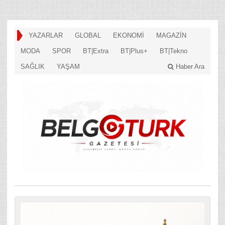
YAZARLAR
GLOBAL
EKONOMİ
MAGAZİN
MODA
SPOR
BT|Extra
BT|Plus+
BT|Tekno
SAĞLIK
YAŞAM
Haber Ara