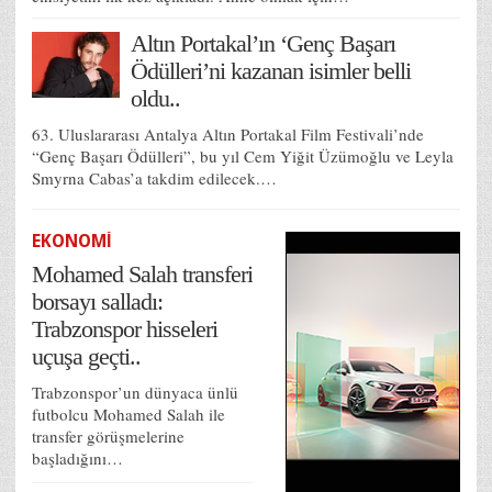
Altın Portakal’ın ‘Genç Başarı
Ödülleri’ni kazanan isimler belli
oldu..
63. Uluslararası Antalya Altın Portakal Film Festivali’nde
“Genç Başarı Ödülleri”, bu yıl Cem Yiğit Üzümoğlu ve Leyla
Smyrna Cabas’a takdim edilecek.…
EKONOMİ
Mohamed Salah transferi
borsayı salladı:
Trabzonspor hisseleri
uçuşa geçti..
Trabzonspor’un dünyaca ünlü
futbolcu Mohamed Salah ile
transfer görüşmelerine
başladığını…