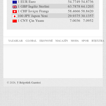
1
EUR
Euro
54.7749
54.8736
1
GBP
İngiliz Sterlini
63.7878
64.1203
1
CHF
İsviçre Frangı
58.4666
58.8420
100
JPY
Japon Yeni
29.9375
30.1357
1
CNY
Çin Yuanı
7.0036
7.0952
YAZARLAR
GLOBAL
EKONOMİ
MAGAZİN
MODA
SPOR
BT|EXTRA
© 2026,
↑
Belgotürk Gazetesi