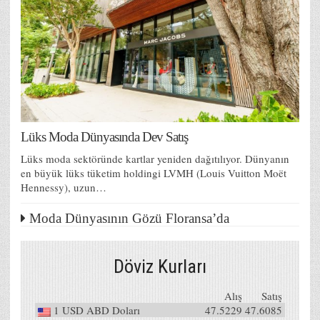
Lüks Moda Dünyasında Dev Satış
Lüks moda sektöründe kartlar yeniden dağıtılıyor. Dünyanın
en büyük lüks tüketim holdingi LVMH (Louis Vuitton Moët
Hennessy), uzun…
Moda Dünyasının Gözü Floransa’da
Döviz Kurları
Alış
Satış
1
USD
ABD Doları
47.5229
47.6085