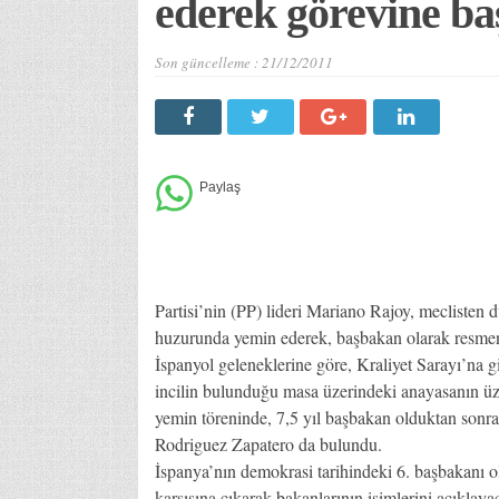
ederek görevine ba
Son güncelleme :
21/12/2011
Partisi’nin (PP) lideri Mariano Rajoy, meclisten
huzurunda yemin ederek, başbakan olarak resmen
İspanyol geleneklerine göre, Kraliyet Sarayı’na g
incilin bulunduğu masa üzerindeki anayasanın üze
yemin töreninde, 7,5 yıl başbakan olduktan sonra
Rodriguez Zapatero da bulundu.
İspanya’nın demokrasi tarihindeki 6. başbakanı 
karşısına çıkarak bakanlarının isimlerini açıkla