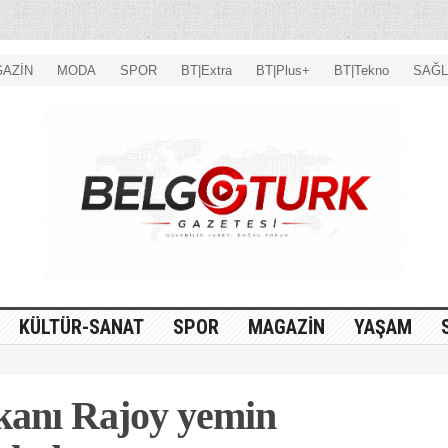
AZİN
MODA
SPOR
BT|Extra
BT|Plus+
BT|Tekno
SAĞL
KÜLTÜR-SANAT
SPOR
MAGAZİN
YAŞAM
kanı Rajoy yemin