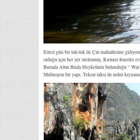
Ertesi gün bir tuk-tuk ile Çin mahallesine gidiyoru
olduğu için her yer süslenmiş. Kırmızı fenerler ev
Burada Altın Buda Heykelinin bulunduğu “ Wat T
Muhteşem bir yapı. Tekrar taksi ile nehir kıyısına