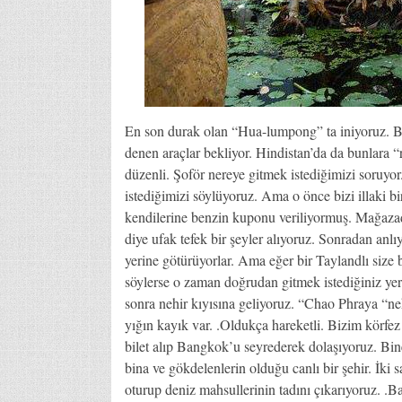
En son durak olan “Hua-lumpong” ta iniyoruz. Bu
denen araçlar bekliyor. Hindistan’da da bunlara “
düzenli. Şoför nereye gitmek istediğimizi soruy
istediğimizi söylüyoruz. Ama o önce bizi illaki 
kendilerine benzin kuponu veriliyormuş. Mağazad
diye ufak tefek bir şeyler alıyoruz. Sonradan anlıy
yerine götürüyorlar. Ama eğer bir Taylandlı size b
söylerse o zaman doğrudan gitmek istediğiniz yer
sonra nehir kıyısına geliyoruz. “Chao Phraya “ne
yığın kayık var. .Oldukça hareketli. Bizim körfez
bilet alıp Bangkok’u seyrederek dolaşıyoruz. Bine
bina ve gökdelenlerin olduğu canlı bir şehir. İki 
oturup deniz mahsullerinin tadını çıkarıyoruz. .Ba