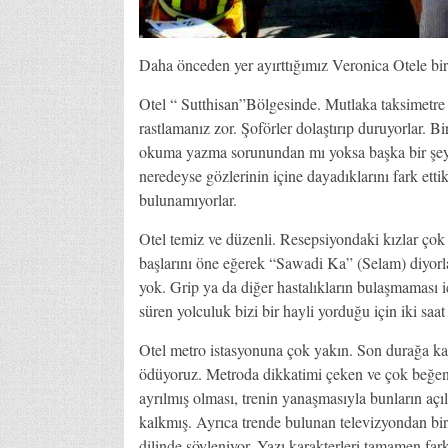
Daha önceden yer ayırttığımız Veronica Otele bir 
Otel “ Sutthisan”Bölgesinde. Mutlaka taksimetre a
rastlamanız zor. Şoförler dolaştırıp duruyorlar. B
okuma yazma sorunundan mı yoksa başka bir şeyde
neredeyse gözlerinin içine dayadıklarını fark ettik
bulunamıyorlar.
Otel temiz ve düzenli. Resepsiyondaki kızlar çok 
başlarını öne eğerek “Sawadi Ka” (Selam) diyorlar
yok. Grip ya da diğer hastalıkların bulaşmaması i
süren yolculuk bizi bir hayli yorduğu için iki saat
Otel metro istasyonuna çok yakın. Son durağa kada
ödüyoruz. Metroda dikkatimi çeken ve çok beğend
ayrılmış olması, trenin yanaşmasıyla bunların açı
kalkmış. Ayrıca trende bulunan televizyondan bir s
dilinde söyleniyor. Yazı karakterleri tamamen fark