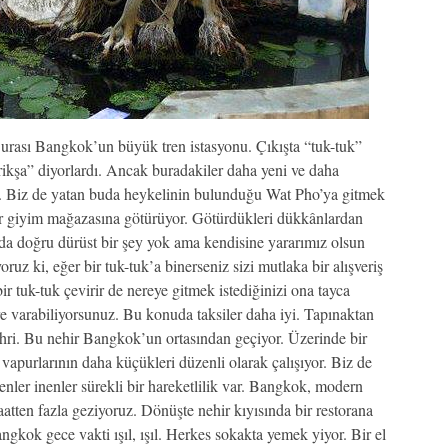
rası Bangkok’un büyük tren istasyonu. Çıkışta “tuk-tuk”
rikşa” diyorlardı. Ancak buradakiler daha yeni ve daha
or. Biz de yatan buda heykelinin bulunduğu Wat Pho’ya gitmek
bir giyim mağazasına götürüyor. Götürdükleri dükkânlardan
a doğru dürüst bir şey yok ama kendisine yararımız olsun
oruz ki, eğer bir tuk-tuk’a binerseniz sizi mutlaka bir alışveriş
ir tuk-tuk çevirir de nereye gitmek istediğinizi ona tayca
e varabiliyorsunuz. Bu konuda taksiler daha iyi. Tapınaktan
hri. Bu nehir Bangkok’un ortasından geçiyor. Üzerinde bir
 vapurlarının daha küçükleri düzenli olarak çalışıyor. Biz de
nler inenler sürekli bir hareketlilik var. Bangkok, modern
saatten fazla geziyoruz. Dönüşte nehir kıyısında bir restorana
ngkok gece vakti ışıl, ışıl. Herkes sokakta yemek yiyor. Bir el