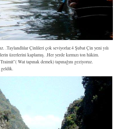
z. .Taylandlılar Çinlileri çok seviyorlar.4 Şubat Çin yeni yılı
lerin üzerlerini kaplamış. .Her yerde kırmızı ton hâkim.
raimit”( Wat tapınak demek) tapınağını geziyoruz.
 geldik.