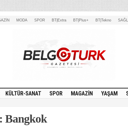
AZİN
MODA
SPOR
BT|Extra
BT|Plus+
BT|Tekno
SAĞL
KÜLTÜR-SANAT
SPOR
MAGAZİN
YAŞAM
: Bangkok