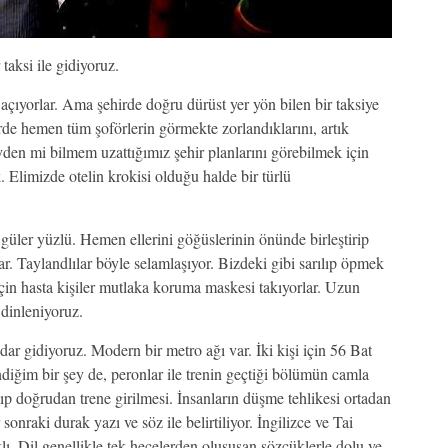
taksi ile gidiyoruz.
çıyorlar. Ama şehirde doğru dürüst yer yön bilen bir taksiye
irde hemen tüm şoförlerin görmekte zorlandıklarını, artık
n mi bilmem uzattığımız şehir planlarını görebilmek için
. Elimizde otelin krokisi olduğu halde bir türlü
güler yüzlü. Hemen ellerini göğüslerinin önünde birleştirip
. Taylandlılar böyle selamlaşıyor. Bizdeki gibi sarılıp öpmek
çin hasta kişiler mutlaka koruma maskesi takıyorlar. Uzun
 dinleniyoruz.
r gidiyoruz. Modern bir metro ağı var. İki kişi için 56 Bat
iğim bir şey de, peronlar ile trenin geçtiği bölümün camla
lıp doğrudan trene girilmesi. İnsanların düşme tehlikesi ortadan
onraki durak yazı ve söz ile belirtiliyor. İngilizce ve Tai
lı. Dil genellikle tek hecelerden oluşuşan sözcüklerle dolu ve