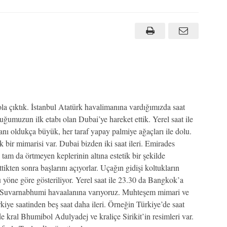
a çıktık. İstanbul Atatürk havalimanına vardığımızda saat
uğumuzun ilk etabı olan Dubai’ye hareket ettik. Yerel saat ile
ı oldukça büyük, her taraf yapay palmiye ağaçları ile dolu.
 bir mimarisi var. Dubai bizden iki saat ileri. Emirades
 tam da örtmeyen keplerinin altına estetik bir şekilde
ettikten sonra başlarını açıyorlar. Uçağın gidişi koltukların
öne göre gösteriliyor. Yerel saat ile 23.30 da Bangkok’a
, Suvarnabhumi havaalanına varıyoruz. Muhteşem mimari ve
kiye saatinden beş saat daha ileri. Örneğin Türkiye’de saat
 kral Bhumibol Adulyadej ve kraliçe Sirikit’in resimleri var.