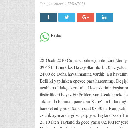
Son güncelleme :
17/04/2021
28-Ocak 2010 Cuma sabahı eşim ile İzmir’den yol
09.45 ti. Emirades Havayolları ile 15.35 te yolcul
24.00 de Doha havalimanına vardık. Bu havaliman
Belli ki yapılırken epeyce para harcanmış. Değişik
uçakları oldukça konforlu. Hosteslerinin başlarını
iliştirdikleri beyaz bir örtüleri var. Uçak hareket 
arkasında bulunan panelden Kâbe’nin bulunduğu y
hareket ediyoruz. Sabah saat 08.30 da Bangkok
estetik aynı anda göze çarpıyor. Tayland saati Tür
21.10 iken Tayland’da gece yarısı 02.10.Her yerde