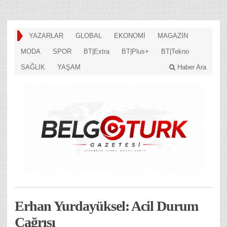
YAZARLAR
GLOBAL
EKONOMİ
MAGAZİN
MODA
SPOR
BT|Extra
BT|Plus+
BT|Tekno
SAĞLIK
YAŞAM
Haber Ara
Erhan Yurdayüksel: Acil Durum
Çağrısı