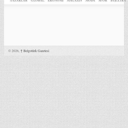
YAZARLAR
GLOBAL
EKONOMİ
MAGAZİN
MODA
SPOR
BT|EXTRA
© 2026,
↑
Belgotürk Gazetesi