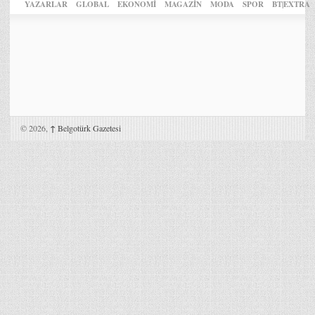
YAZARLAR
GLOBAL
EKONOMİ
MAGAZİN
MODA
SPOR
BT|EXTRA
© 2026,
↑
Belgotürk Gazetesi