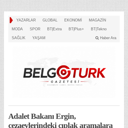
YAZARLAR
GLOBAL
EKONOMİ
MAGAZİN
MODA
SPOR
BT|Extra
BT|Plus+
BT|Tekno
SAĞLIK
YAŞAM
Haber Ara
Adalet Bakanı Ergin,
cezaevlerindeki çıplak aramalara