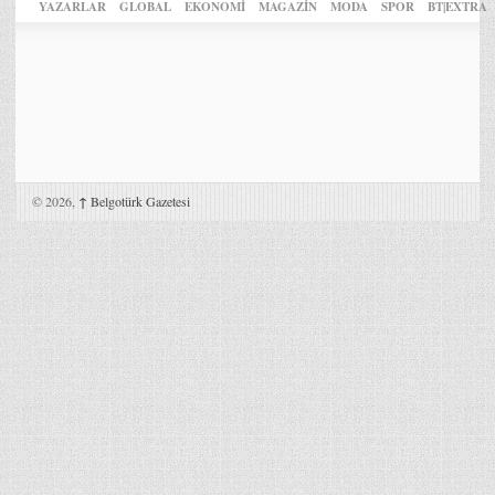
YAZARLAR
GLOBAL
EKONOMİ
MAGAZİN
MODA
SPOR
BT|EXTRA
© 2026,
↑
Belgotürk Gazetesi