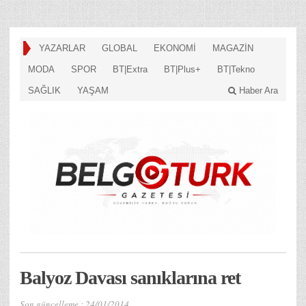
YAZARLAR
GLOBAL
EKONOMİ
MAGAZİN
MODA
SPOR
BT|Extra
BT|Plus+
BT|Tekno
SAĞLIK
YAŞAM
Haber Ara
Balyoz Davası sanıklarına ret
Son güncelleme :
24/01/2014