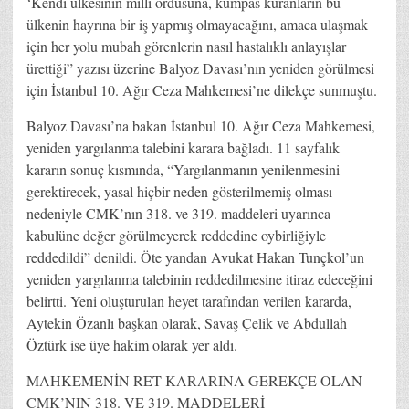
‘Kendi ülkesinin milli ordusuna, kumpas kuranların bu
ülkenin hayrına bir iş yapmış olmayacağını, amaca ulaşmak
için her yolu mubah görenlerin nasıl hastalıklı anlayışlar
ürettiği” yazısı üzerine Balyoz Davası’nın yeniden görülmesi
için İstanbul 10. Ağır Ceza Mahkemesi’ne dilekçe sunmuştu.
Balyoz Davası’na bakan İstanbul 10. Ağır Ceza Mahkemesi,
yeniden yargılanma talebini karara bağladı. 11 sayfalık
kararın sonuç kısmında, “Yargılanmanın yenilenmesini
gerektirecek, yasal hiçbir neden gösterilmemiş olması
nedeniyle CMK’nın 318. ve 319. maddeleri uyarınca
kabulüne değer görülmeyerek reddedine oybirliğiyle
reddedildi” denildi. Öte yandan Avukat Hakan Tunçkol’un
yeniden yargılanma talebinin reddedilmesine itiraz edeceğini
belirtti. Yeni oluşturulan heyet tarafından verilen kararda,
Aytekin Özanlı başkan olarak, Savaş Çelik ve Abdullah
Öztürk ise üye hakim olarak yer aldı.
MAHKEMENİN RET KARARINA GEREKÇE OLAN
CMK’NIN 318. VE 319. MADDELERİ