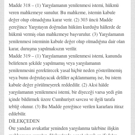
Madde 318 – (1) Yargılamanın yenilenmesi istemi, hükmü
veren mahkemeye sunulur. Bu mahkeme, istemin kabule
değer olup olmadığına karar verir. (2) 303 üncü Madde
gereğince Yargıtayın doğrudan hüküm kurduğu hâllerde de
hükmü vermiş olan mahkemeye başvurulur. (3) Yargılamanın
yenilenmesi isteminin kabule değer olup olmadığına dair olan
karar, duruşma yapılmaksızın verilir.
Madde 319 – (1) Yargılamanın yenilenmesi istemi, kanunda
belirlenen şekilde yapılmamış veya yargılamanın
yenilenmesini gerektirecek yasal hiçbir neden gösterilmemiş
veya bunu doğrulayacak deliller açıklanmamış ise, bu istem
kabule değer görülmeyerek reddedilir. (2) Aksi hâlde
yargılamanın yenilenmesi istemi, bir diyeceği varsa yedi gün
içinde bildirmek üzere Cumhuriyet savcısı ve ilgili tarafa
tebliğ olunur. (3) Bu Madde gereğince verilen kararlara itiraz
edilebilir.
DİLEKÇEDEN
Öte yandan avukatlar yeninden yargılanma talebine ilişkin