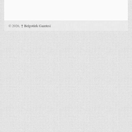
© 2026,
↑
Belgotürk Gazetesi