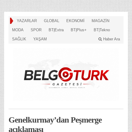
YAZARLAR
GLOBAL
EKONOMİ
MAGAZİN
MODA
SPOR
BT|Extra
BT|Plus+
BT|Tekno
SAĞLIK
YAŞAM
Haber Ara
Genelkurmay’dan Peşmerge
açıklaması