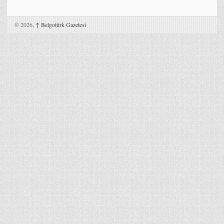
© 2026,
↑
Belgotürk Gazetesi