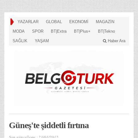
YAZARLAR
GLOBAL
EKONOMİ
MAGAZİN
MODA
SPOR
BT|Extra
BT|Plus+
BT|Tekno
SAĞLIK
YAŞAM
Haber Ara
Güneş'te şiddetli fırtına
Son güncelleme :
23/01/2012