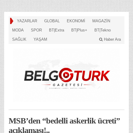
YAZARLAR
GLOBAL
EKONOMİ
MAGAZİN
MODA
SPOR
BT|Extra
BT|Plus+
BT|Tekno
SAĞLIK
YAŞAM
Haber Ara
MSB’den “bedelli askerlik ücreti”
açıklaması!..