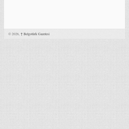
© 2026,
↑
Belgotürk Gazetesi