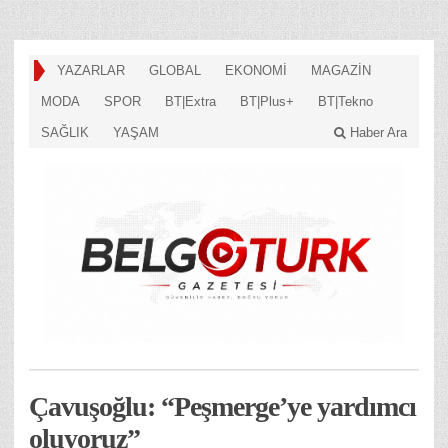
YAZARLAR
GLOBAL
EKONOMİ
MAGAZİN
MODA
SPOR
BT|Extra
BT|Plus+
BT|Tekno
SAĞLIK
YAŞAM
Haber Ara
Çavuşoğlu: “Peşmerge’ye yardımcı
oluyoruz”