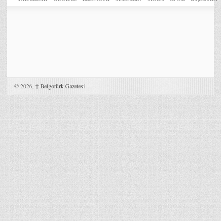
© 2026,
↑
Belgotürk Gazetesi