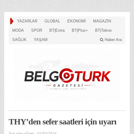
YAZARLAR
GLOBAL
EKONOMİ
MAGAZİN
MODA
SPOR
BT|Extra
BT|Plus+
BT|Tekno
SAĞLIK
YAŞAM
Haber Ara
THY’den sefer saatleri için uyarı
Son güncelleme :
01/03/2014