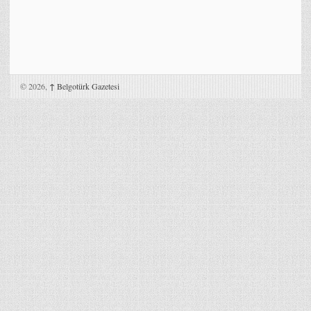
© 2026,
↑
Belgotürk Gazetesi