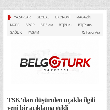
YAZARLAR
GLOBAL
EKONOMİ
MAGAZİN
MODA
SPOR
BT|Extra
BT|Plus+
BT|Tekno
SAĞLIK
YAŞAM
Haber Ara
TSK’dan düşürülen uçakla ilgili
yeni bir açıklama geldi