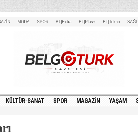
AZİN
MODA
SPOR
BT|Extra
BT|Plus+
BT|Tekno
SAĞL
KÜLTÜR-SANAT
SPOR
MAGAZİN
YAŞAM
arı