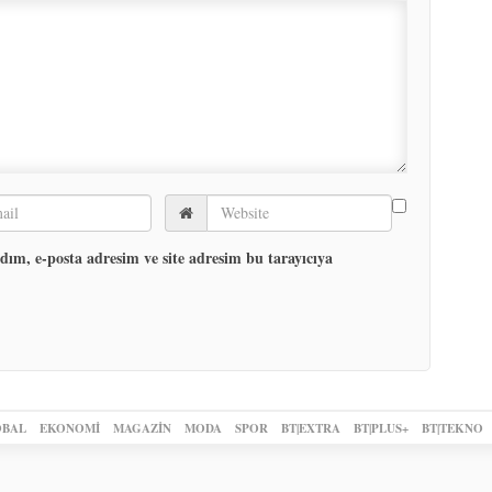
ım, e-posta adresim ve site adresim bu tarayıcıya
BAL
EKONOMİ
MAGAZİN
MODA
SPOR
BT|EXTRA
BT|PLUS+
BT|TEKNO