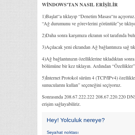
WİNDOWS’TAN NASIL ERİŞİLİR
1)Başlat“a tıklayıp “Denetim Masası“nı açıyoruz
“Ağ durumunu ve görevlerini görüntüle”ye tıklıy
2)Daha sonra karşımıza ekranın sol tarafında bulun
3)Açılacak yeni ekrandan Ağ bağlantınıza sağ tıkl
4)Ağ bağlantınızın özelliklerine tıkladıktan son
bölümüne bir kez tıklayın. Ardından “Özellikler”
5)İnternet Protokol sürüm 4 (TCP/IPv4) özellikl
sunucularını kullan” seçeneğini seçiyoruz.
Sonrasında 208.67.222.222 208.67.220.220 DNS’
erişim sağlayabiliriz.
Hey! Yolculuk nereye?
Seyahat noktası