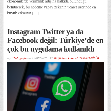
ekonomilerde verimlilik artışına katkıda bulunduğu
belirtilerek, bu nedenle yapay zekanın ticaret üzerinde en
büyük etkisinin […]
Instagram Twitter ya da
Facebook değil: Türkiye’de en
çok bu uygulama kullanıldı
By
BTMagazin
on
27/08/2025
BT|Tekno
,
Güncel
,
TEKNO-BİLİM