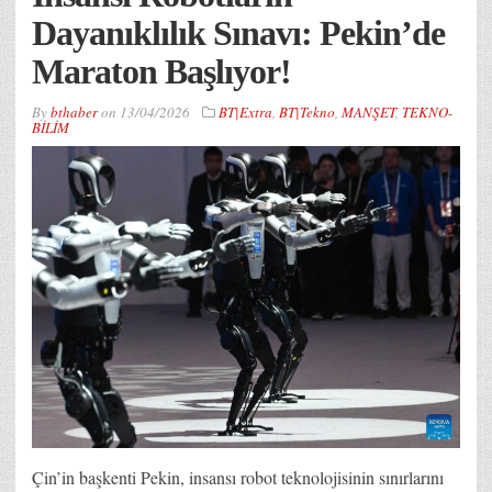
Dayanıklılık Sınavı: Pekin’de
Maraton Başlıyor!
By
bthaber
on
13/04/2026
BT|Extra
,
BT|Tekno
,
MANŞET
,
TEKNO-
BİLİM
Çin’in başkenti Pekin, insansı robot teknolojisinin sınırlarını