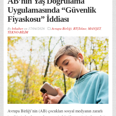
AB’nin Yaş Doğrulama
Uygulamasında “Güvenlik
Fiyaskosu” İddiası
By
bthaber
on
17/04/2026
Avrupa Birliği
,
BT|Tekno
,
MANŞET
,
TEKNO-BİLİM
Avrupa Birliği’nin (AB) çocukları sosyal medyanın zararlı