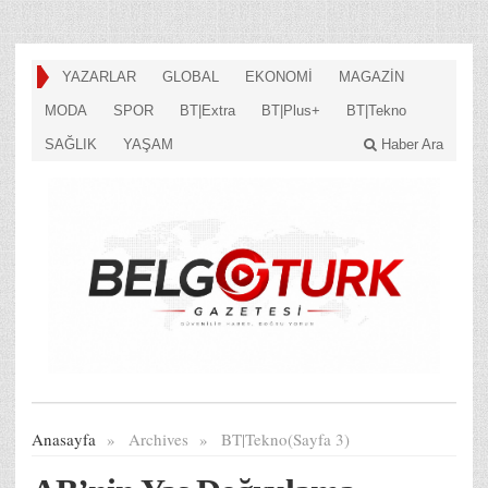
YAZARLAR
GLOBAL
EKONOMİ
MAGAZİN
MODA
SPOR
BT|Extra
BT|Plus+
BT|Tekno
SAĞLIK
YAŞAM
Haber Ara
Anasayfa
»
Archives
»
BT|Tekno(Sayfa 3)