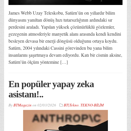
James Webb Uzay Teleskobu, Satürn’ün on yıllardır bilim
dünyasını yanıltan dönüş hızı tutarsızlığının ardındaki sır
perdesini araladı. Yapılan yüksek çözünürlüklü gözlemler,
gezegenin atmosferiyle manyetik alanı arasında kendi kendini
besleyen devasa bir enerji döngüsü olduğunu ortaya koydu.
Satürn, 2004 yılındaki Cassini görevinden bu yana bilim
insanlarını şaşırtmaya devam ediyordu. Katı bir cismin aksine,
Satürn’ün ölçüm yöntemine […]
En popüler yapay zeka
asistanı!..
By
BTMagazin
on
02/03/2026
BT|Tekno
,
TEKNO-BİLİM