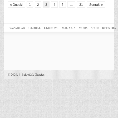
« Önceki
1
2
3
4
5
…
31
Sonraki »
YAZARLAR
GLOBAL
EKONOMİ
MAGAZİN
MODA
SPOR
BT|EXTRA
© 2026,
↑
Belgotürk Gazetesi