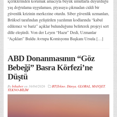
içeriklerinden korumak amacıyla büyük umutlarla duyurduğu
yaş doğrulama uygulaması, piyasaya çıkmadan ciddi bir
güvenlik krizinin merkezine oturdu. Siber güvenlik uzmanları,
Brüksel tarafından geliştirilen yazılımın kodlarında “kabul
edilemez ve bariz” açıklar bulunduğunu belirterek projeyi sert
dille eleştirdi. Von der Leyen “Hazır” Dedi, Uzmanlar
“Açıkları” Buldu Avrupa Komisyonu Başkanı Ursula […]
ABD Donanmasının “Göz
Bebeği” Basra Körfezi’ne
Düştü
By
bthaber
on
16/04/2026
BT|Tekno
,
Dünya
,
GLOBAL
,
MANŞET
,
TEKNO-BİLİM