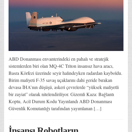
ABD Donanması envanterindeki en pahalı ve stratejik
sistemlerden biri olan MQ-4C Triton insansız hava aracı,
Basra Körfezi üzerinde seyir halindeyken radardan kayboldu.
Birim maliyeti F-35 savaş uçaklarını dahi geride bırakan
devasa İHA’nın düşüşü, askeri çevrelerde “yüksek maliyetli
bir zayiat” olarak nitelendiriliyor. Gizemli Kaza: Bağlantı
Koptu, Acil Durum Kodu Yayınlandı ABD Donanması
Güvenlik Komutanlığı tarafından yayımlanan […]
İnsansı Robotların