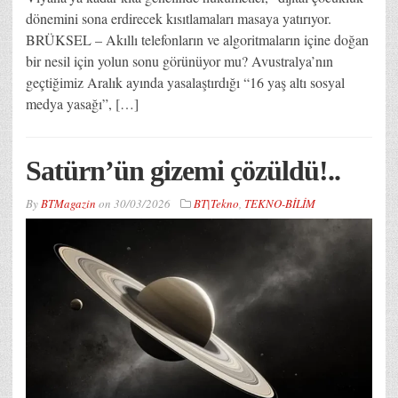
dönemini sona erdirecek kısıtlamaları masaya yatırıyor.
BRÜKSEL – Akıllı telefonların ve algoritmaların içine doğan
bir nesil için yolun sonu görünüyor mu? Avustralya’nın
geçtiğimiz Aralık ayında yasalaştırdığı “16 yaş altı sosyal
medya yasağı”, […]
Satürn’ün gizemi çözüldü!..
By
BTMagazin
on
30/03/2026
BT|Tekno
,
TEKNO-BİLİM