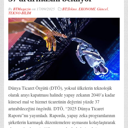
By
BTMagazin
on
17/09/2025
BT|Tekno
,
EKONOMİ
,
Güncel
,
TEKNO-BİLİM
Dünya Ticaret Örgütü (DTÖ), yoksul ülkelerin teknolojik
olarak arayı kapatması halinde yapay zekanın 2040’a kadar
küresel mal ve hizmet ticaretinin değerini yüzde 37
artırabileceğini öngördü. DTÖ, “2025 Dünya Ticaret
Raporu”nu yayımladı. Raporda, yapay zeka programlarının
şirketlerin karmaşık düzenlemelere uymasını kolaylaştırarak