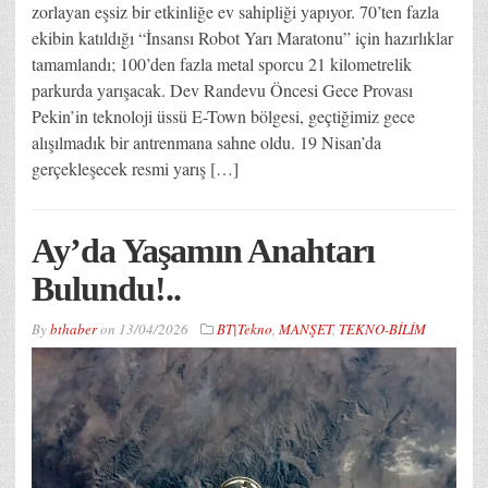
zorlayan eşsiz bir etkinliğe ev sahipliği yapıyor. 70’ten fazla
ekibin katıldığı “İnsansı Robot Yarı Maratonu” için hazırlıklar
tamamlandı; 100’den fazla metal sporcu 21 kilometrelik
parkurda yarışacak. Dev Randevu Öncesi Gece Provası
Pekin’in teknoloji üssü E-Town bölgesi, geçtiğimiz gece
alışılmadık bir antrenmana sahne oldu. 19 Nisan’da
gerçekleşecek resmi yarış […]
Ay’da Yaşamın Anahtarı
Bulundu!..
By
bthaber
on
13/04/2026
BT|Tekno
,
MANŞET
,
TEKNO-BİLİM