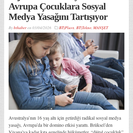
Avrupa Çocuklara Sosyal
Medya Yasağını Tartışıyor
By
bthaber
on
03/04/2026
BT|Plus+
,
BT|Tekno
,
MANŞET
Avustralya’nın 16 yaş altı için getirdiği radikal sosyal medya
yasağı, Avrupa’da bir domino etkisi yarattı. Brüksel’den
Viyana’ya kadar kıta genelinde hükümetler, “dijital çocukluk”