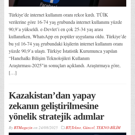
Türkiye’de internet kullanım oranı rekor kırdı. TÜİK
verilerine göre 16-74 yaş grubunda internet kullanımı yüzde
90,9’a yükseldi. e-Devlet’i en çok 25-34 yaş arası
kullanırken, WhatsApp en popüler uygulama oldu. Türkiye’de
bu yıl 16-74 yaş grubundaki kişilerin internet kullanım oranı
yüzde 90,9’a ulaştı. Türkiye İstatistik Kurumunca yapılan
“Hanehalkı Bilişim Teknolojileri Kullanım
Araştırması-2025″in sonuçları açıklandı. Araştırmaya göre,
[…]
Kazakistan’dan yapay
zekanın geliştirilmesine
yönelik stratejik adımlar
By
BTMagazin
on
24/08/2025
BT|Tekno
,
Güncel
,
TEKNO-BİLİM