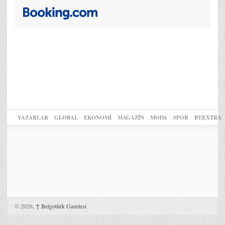
YAZARLAR
GLOBAL
EKONOMİ
MAGAZİN
MODA
SPOR
BT|EXTRA
© 2026,
↑
Belgotürk Gazetesi