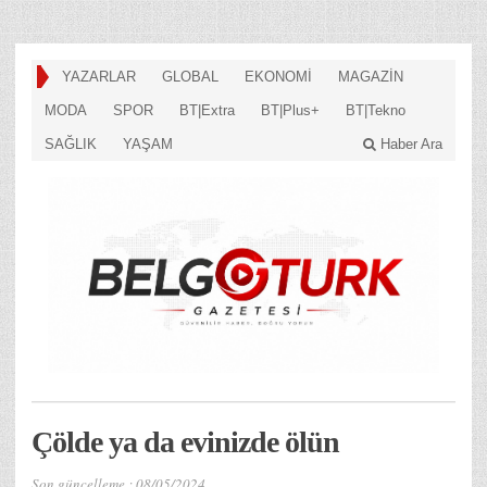
YAZARLAR
GLOBAL
EKONOMİ
MAGAZİN
MODA
SPOR
BT|Extra
BT|Plus+
BT|Tekno
SAĞLIK
YAŞAM
Haber Ara
Çölde ya da evinizde ölün
Son güncelleme :
08/05/2024