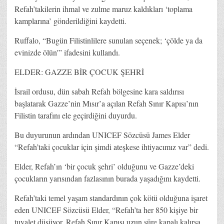
Refah’takilerin ihmal ve zulme maruz kaldıkları ‘toplama
kamplarına’ gönderildiğini kaydetti.
Ruffalo, “Bugün Filistinlilere sunulan seçenek; ‘çölde ya da
evinizde ölün'” ifadesini kullandı.
ELDER: GAZZE BİR ÇOCUK ŞEHRİ
İsrail ordusu, dün sabah Refah bölgesine kara saldırısı
başlatarak Gazze’nin Mısır’a açılan Refah Sınır Kapısı’nın
Filistin tarafını ele geçirdiğini duyurdu.
Bu duyurunun ardından UNICEF Sözcüsü James Elder
“Refah’taki çocuklar için şimdi ateşkese ihtiyacımız var” dedi.
Elder, Refah’ın ‘bir çocuk şehri’ olduğunu ve Gazze’deki
çocukların yarısından fazlasının burada yaşadığını kaydetti.
Refah’taki temel yaşam standardının çok kötü olduğuna işaret
eden UNICEF Sözcüsü Elder, “Refah’ta her 850 kişiye bir
tuvalet düşüyor. Refah Sınır Kapısı uzun süre kapalı kalırsa,