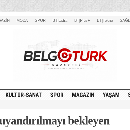
AZİN
MODA
SPOR
BT|Extra
BT|Plus+
BT|Tekno
SAĞL
KÜLTÜR-SANAT
SPOR
MAGAZİN
YAŞAM
uyandırılmayı bekleyen