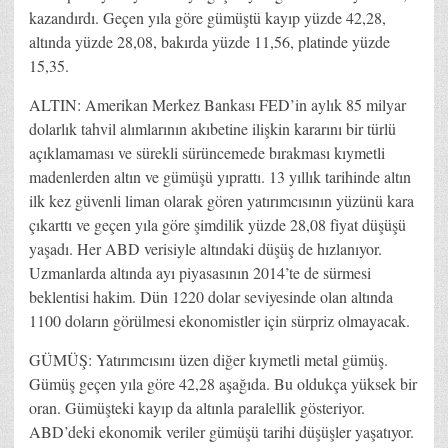
kazandırdı. Geçen yıla göre gümüştü kayıp yüzde 42,28,
altında yüzde 28,08, bakırda yüzde 11,56, platinde yüzde
15,35.
ALTIN: Amerikan Merkez Bankası FED’in aylık 85 milyar
dolarlık tahvil alımlarının akıbetine ilişkin kararını bir türlü
açıklamaması ve sürekli sürüncemede bırakması kıymetli
madenlerden altın ve gümüşü yıprattı. 13 yıllık tarihinde altın
ilk kez güvenli liman olarak gören yatırımcısının yüzünü kara
çıkarttı ve geçen yıla göre şimdilik yüzde 28,08 fiyat düşüşü
yaşadı. Her ABD verisiyle altındaki düşüş de hızlanıyor.
Uzmanlarda altında ayı piyasasının 2014’te de sürmesi
beklentisi hakim. Dün 1220 dolar seviyesinde olan altında
1100 doların görülmesi ekonomistler için sürpriz olmayacak.
GÜMÜŞ: Yatırımcısını üzen diğer kıymetli metal gümüş.
Gümüş geçen yıla göre 42,28 aşağıda. Bu oldukça yüksek bir
oran. Gümüşteki kayıp da altınla paralellik gösteriyor.
ABD’deki ekonomik veriler gümüşü tarihi düşüşler yaşatıyor.