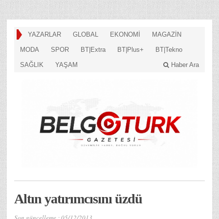
YAZARLAR
GLOBAL
EKONOMİ
MAGAZİN
MODA
SPOR
BT|Extra
BT|Plus+
BT|Tekno
SAĞLIK
YAŞAM
Haber Ara
Altın yatırımcısını üzdü
Son güncelleme :
05/12/2013