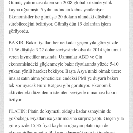
Gümüş yatırımcısı da en son 2008 global krizinde yıllık
kayba uğramıştı. 5 yılın ardından kabus yenileniyor.
Ekonomistler ise gümüşte 20 doların altındaki düşüşün
sürebileceğini belirtiyor. Gümüş dün 19 dolardan işlem
görüyordu.
BAKIR: Bakır fiyatları her ne kadar geçen yıla göre yüzde
11,56 düşüşle 3.22 dolar seviyesinde olsa da 2014 için umut
veren kıymetliler arasında. Uzmanlar ABD ve Çin
ekonomisindeki güçlenmeyle bakır fiyatlarında yüzde 5-10
yukarı yönlü hareket bekliyor. Başta Asya’nınki olmak üzere
imalat satın alma yöneticileri endeksi PMI’ye duyarlı bakırı
tek zorluyacak Euro Bölgesi gibi görülüyor. Ekonomik
aktivitedeki düzenlenin istenilen seviyede olmaması bakırı
üzüyor.
PLATİN: Platin de kıymetli olduğu kadar sanayinin de
gözbebeği. Fiyatları ise yatırımcısına sürpriz yaptı. Geçen yıla
göre yüzde 15,35 fiyat kaybına uğrayan platin için de
ekonomistler umutlu. Bakırın izleyeceği yolu takip etmesi