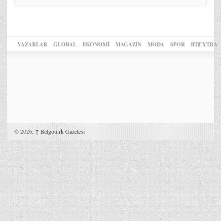
YAZARLAR
GLOBAL
EKONOMİ
MAGAZİN
MODA
SPOR
BT|EXTRA
© 2026,
↑
Belgotürk Gazetesi