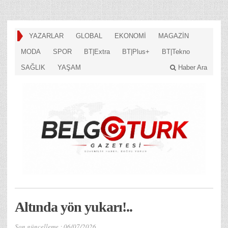
YAZARLAR
GLOBAL
EKONOMİ
MAGAZİN
MODA
SPOR
BT|Extra
BT|Plus+
BT|Tekno
SAĞLIK
YAŞAM
Haber Ara
Altında yön yukarı!..
Son güncelleme :
06/07/2026