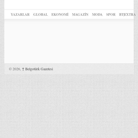
YAZARLAR
GLOBAL
EKONOMİ
MAGAZİN
MODA
SPOR
BT|EXTRA
© 2026,
↑
Belgotürk Gazetesi