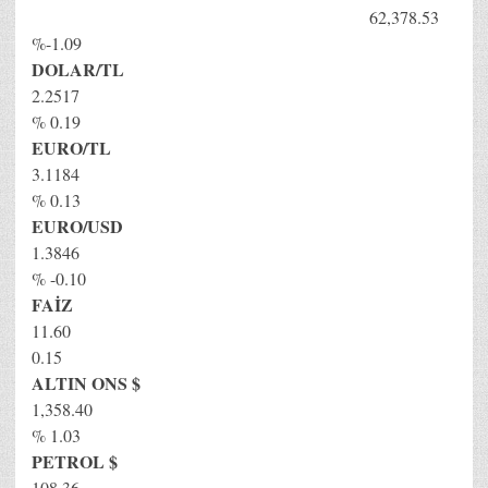
62,378.53
%-1.09
DOLAR/TL
2.2517
% 0.19
EURO/TL
3.1184
% 0.13
EURO/USD
1.3846
% -0.10
FAİZ
11.60
0.15
ALTIN ONS $
1,358.40
% 1.03
PETROL $
108.36