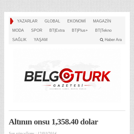
YAZARLAR
GLOBAL
EKONOMİ
MAGAZİN
MODA
SPOR
BT|Extra
BT|Plus+
BT|Tekno
SAĞLIK
YAŞAM
Haber Ara
Altının onsu 1,358.40 dolar
Son güncelleme :
12/03/2014