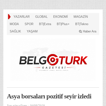
YAZARLAR
GLOBAL
EKONOMİ
MAGAZİN
MODA
SPOR
BT|Extra
BT|Plus+
BT|Tekno
SAĞLIK
YAŞAM
Haber Ara
Asya borsaları pozitif seyir izledi
Son güncelleme :
16/08/2019