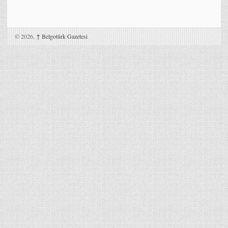
© 2026,
↑
Belgotürk Gazetesi