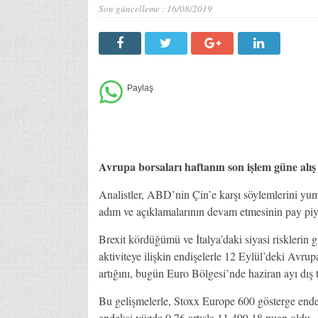
Son güncelleme :
16/08/2019
Avrupa borsaları haftanın son işlem güne alış a
Analistler, ABD’nin Çin’e karşı söylemlerini yu
adım ve açıklamalarının devam etmesinin pay piyasa
Brexit kördüğümü ve İtalya’daki siyasi risklerin
aktiviteye ilişkin endişelerle 12 Eylül’deki Avrup
artığını, bugün Euro Bölgesi’nde haziran ayı dış ti
Bu gelişmelerle, Stoxx Europe 600 gösterge en
endeksi yüzde 0,76 artışla 11.499,18 puan oldu.