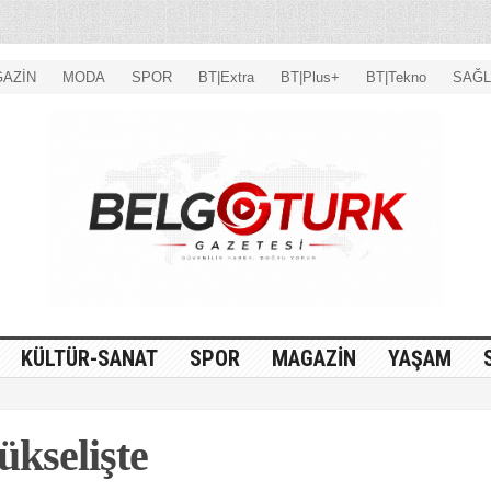
AZİN
MODA
SPOR
BT|Extra
BT|Plus+
BT|Tekno
SAĞL
KÜLTÜR-SANAT
SPOR
MAGAZİN
YAŞAM
ükselişte