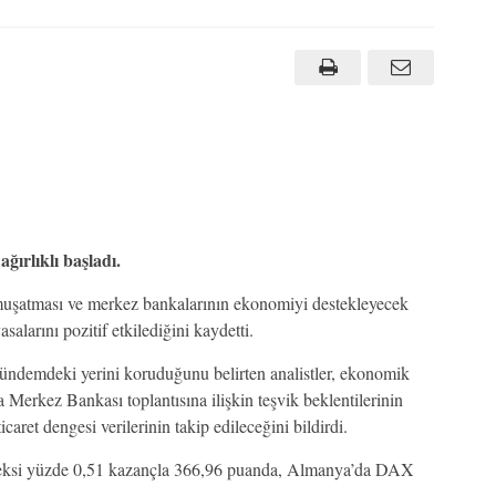
ğırlıklı başladı.
muşatması ve merkez bankalarının ekonomiyi destekleyecek
larını pozitif etkilediğini kaydetti.
 gündemdeki yerini koruduğunu belirten analistler, ekonomik
a Merkez Bankası toplantısına ilişkin teşvik beklentilerinin
caret dengesi verilerinin takip edileceğini bildirdi.
deksi yüzde 0,51 kazançla 366,96 puanda, Almanya’da DAX