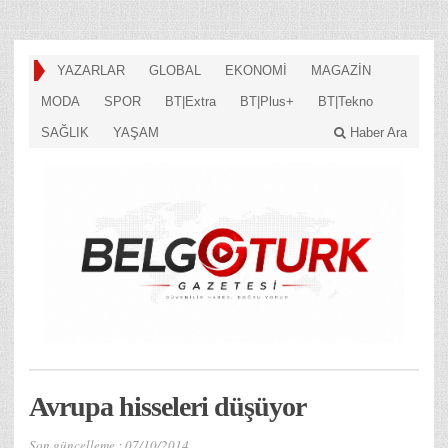
YAZARLAR
GLOBAL
EKONOMİ
MAGAZİN
MODA
SPOR
BT|Extra
BT|Plus+
BT|Tekno
SAĞLIK
YAŞAM
Haber Ara
Avrupa hisseleri düşüyor
Son güncelleme :
07/10/2014