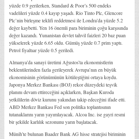
yüzde 0.9 gerilerken, Standard & Poor’s 500 endeks
vadelileri yüzde 0.4 kayıp yaşadı. Rio Tinto Plc, Glencore
Plc’nin birleşme teklifi reddetmesi ile Londra’da yüzde 5.2
değer kaybetti. Yen 16 önemli para biriminin çoğu karşısında
değer kazandı. Yunanistan devlet tahvil faizleri 20 baz puan
yükselerek yüzde 6.65 oldu. Gümüş yüzde 0.7 prim yaptı.
Petrol fiyaltıar yüzde 0.5 geriledi.
Almanya’da sanayi üretimi Ağustos’ta ekonomistlerin
beklentilerinden fazla gerileyerek Avrupa’nın en büyük
ekonomisinin görünümünün kötüleştiğini ortaya koydu.
Japonya Merkez Bankası (BOJ) rekor düzeydeki teşvik
planını devam ettireceğini açıklarken, Başkan Kuroda
yetkililerin döviz kurunu yakından takip edeceğini ifade etti.
ABD Merkez Bankası Fed son politika toplantısının
tutanaklarını yarın yayımlayacak. Alcoa Inc. ise gayri resmi
bir şekilde karlılık sezonunu yarın başlatacak.
Münih’te bulunan Baader Bank AG hisse stratejisi biriminin