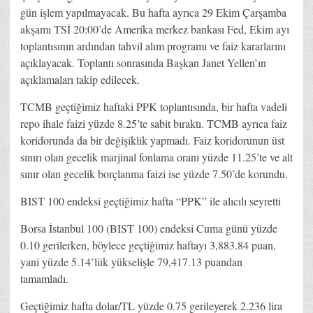
gün işlem yapılmayacak. Bu hafta ayrıca 29 Ekim Çarşamba
akşamı TSİ 20:00’de Amerika merkez bankası Fed, Ekim ayı
toplantısının ardından tahvil alım programı ve faiz kararlarını
açıklayacak. Toplantı sonrasında Başkan Janet Yellen’ın
açıklamaları takip edilecek.
TCMB geçtiğimiz haftaki PPK toplantısında, bir hafta vadeli
repo ihale faizi yüzde 8.25’te sabit bıraktı. TCMB ayrıca faiz
koridorunda da bir değişiklik yapmadı. Faiz koridorunun üst
sınırı olan gecelik marjinal fonlama oranı yüzde 11.25’te ve alt
sınır olan gecelik borçlanma faizi ise yüzde 7.50’de korundu.
BIST 100 endeksi geçtiğimiz hafta “PPK” ile alıcılı seyretti
Borsa İstanbul 100 (BIST 100) endeksi Cuma günü yüzde
0.10 gerilerken, böylece geçtiğimiz haftayı 3,883.84 puan,
yani yüzde 5.14’lük yükselişle 79,417.13 puandan
tamamladı.
Geçtiğimiz hafta dolar/TL yüzde 0.75 gerileyerek 2.236 lira