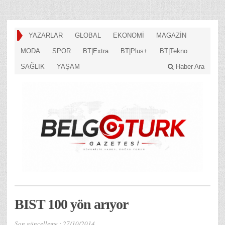
YAZARLAR
GLOBAL
EKONOMİ
MAGAZİN
MODA
SPOR
BT|Extra
BT|Plus+
BT|Tekno
SAĞLIK
YAŞAM
Haber Ara
BIST 100 yön arıyor
Son güncelleme :
27/10/2014