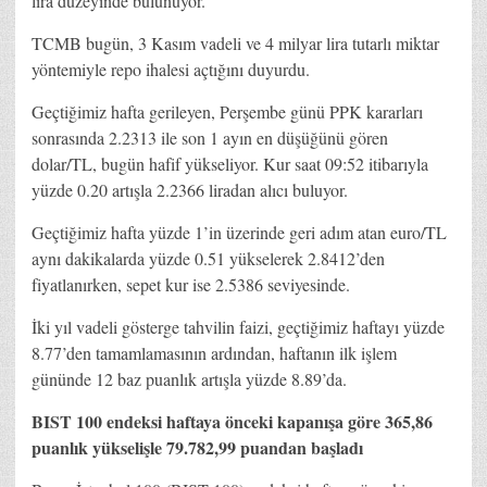
lira düzeyinde bulunuyor.
TCMB bugün, 3 Kasım vadeli ve 4 milyar lira tutarlı miktar
yöntemiyle repo ihalesi açtığını duyurdu.
Geçtiğimiz hafta gerileyen, Perşembe günü PPK kararları
sonrasında 2.2313 ile son 1 ayın en düşüğünü gören
dolar/TL, bugün hafif yükseliyor. Kur saat 09:52 itibarıyla
yüzde 0.20 artışla 2.2366 liradan alıcı buluyor.
Geçtiğimiz hafta yüzde 1’in üzerinde geri adım atan euro/TL
aynı dakikalarda yüzde 0.51 yükselerek 2.8412’den
fiyatlanırken, sepet kur ise 2.5386 seviyesinde.
İki yıl vadeli gösterge tahvilin faizi, geçtiğimiz haftayı yüzde
8.77’den tamamlamasının ardından, haftanın ilk işlem
gününde 12 baz puanlık artışla yüzde 8.89’da.
BIST 100 endeksi haftaya önceki kapanışa göre 365,86
puanlık yükselişle 79.782,99 puandan başladı