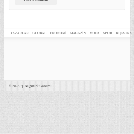
YAZARLAR
GLOBAL
EKONOMİ
MAGAZİN
MODA
SPOR
BT|EXTRA
© 2026,
↑
Belgotürk Gazetesi