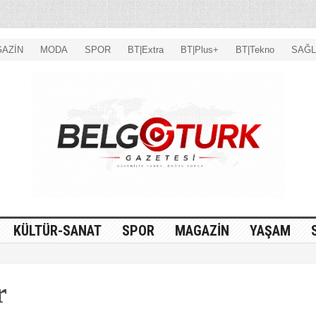
AZİN
MODA
SPOR
BT|Extra
BT|Plus+
BT|Tekno
SAĞL
KÜLTÜR-SANAT
SPOR
MAGAZİN
YAŞAM
r