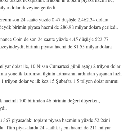
ilyar dolar düzeyine geriledi.
hereum son 24 saatte yüzde 0.47 düşüşle 2,462.34 dolara
deydi; birimin piyasa hacmi de 286.98 milyar dolara geriledi.
inance Coin de son 24 saatte yüzde 4.45 düşüşle 522.77
düzeyindeydi; birimin piyasa hacmi de 81.55 milyar dolara
lyar dolar ile, 10 Nisan Cumartesi günü aştığı 2 trilyon dolar
arına yönelik kurumsal ilginin artmasının ardından yaşanan hızlı
 trilyon dolar ve ilk kez 15 Şubat’ta 1.5 trilyon dolar sınırını
ek hacimli 100 birimden 46 birimin değeri düşerken,
ydı.
ü 367 piyasadaki toplam piyasa hacminin yüzde 52.2sini
du. Tüm piyasalarda 24 saatlik işlem hacmi de 211 milyar