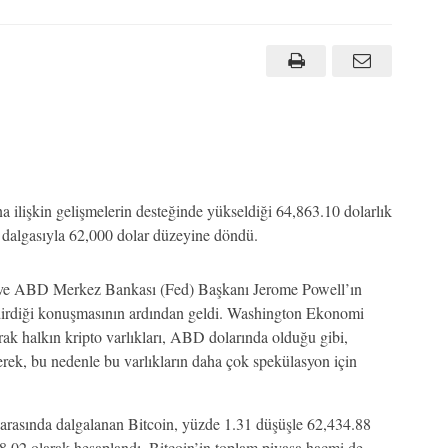
na ilişkin gelişmelerin desteğinde yükseldiği 64,863.10 dolarlık
ış dalgasıyla 62,000 dolar düzeyine döndü.
ları ve ABD Merkez Bankası (Fed) Başkanı Jerome Powell’ın
endirdiği konuşmasının ardından geldi. Washington Ekonomi
rak halkın kripto varlıkları, ABD dolarında olduğu gibi,
rek, bu nedenle bu varlıkların daha çok spekülasyon için
 arasında dalgalanan Bitcoin, yüzde 1.31 düşüşle 62,434.88
 8.02 olarak hesaplandı. Bitcoin’in toplam piyasa hacmi de,