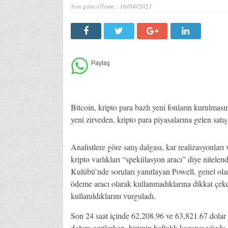
Son güncelleme :
16/04/2021
Bitcoin, kripto para bazlı yeni fonların kurulması
yeni zirveden, kripto para piyasalarına gelen sat
Analistlere göre satış dalgası, kar realizasyon
kripto varlıkları “spekülasyon aracı” diye nitel
Kulübü’nde soruları yanıtlayan Powell, genel ola
ödeme aracı olarak kullanmadıklarına dikkat çeke
kullanıldıklarını vurguladı.
Son 24 saat içinde 62,208.96 ve 63,821.67 dolar
dolara gerilerken, birimin haftalık kazancı yüzde