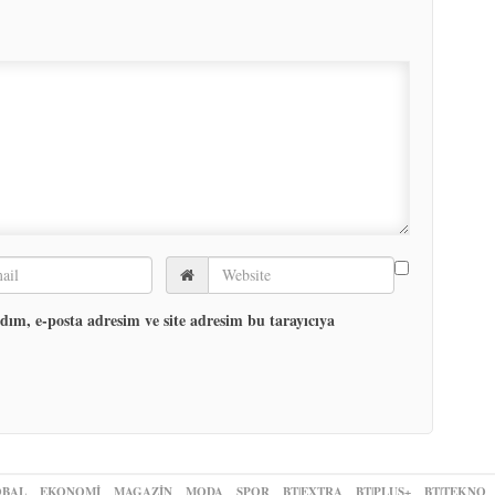
ım, e-posta adresim ve site adresim bu tarayıcıya
BAL
EKONOMİ
MAGAZİN
MODA
SPOR
BT|EXTRA
BT|PLUS+
BT|TEKNO