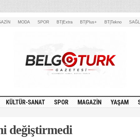
AZİN
MODA
SPOR
BT|Extra
BT|Plus+
BT|Tekno
SAĞL
KÜLTÜR-SANAT
SPOR
MAGAZİN
YAŞAM
ni değiştirmedi