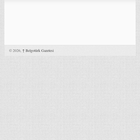
© 2026,
↑
Belgotürk Gazetesi