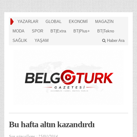
YAZARLAR
GLOBAL
EKONOMİ
MAGAZİN
MODA
SPOR
BT|Extra
BT|Plus+
BT|Tekno
SAĞLIK
YAŞAM
Haber Ara
Bu hafta altın kazandırdı
Son güncelleme :
25/01/2014