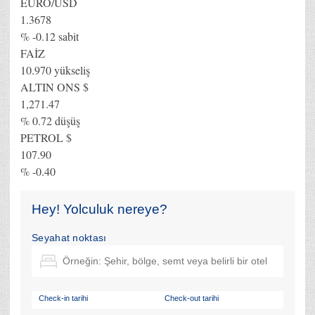
EURO/USD
1.3678
% -0.12 sabit
FAİZ
10.970 yükseliş
ALTIN ONS $
1,271.47
% 0.72 düşüş
PETROL $
107.90
% -0.40
Hey! Yolculuk nereye?
Seyahat noktası
Check-in tarihi
Check-out tarihi