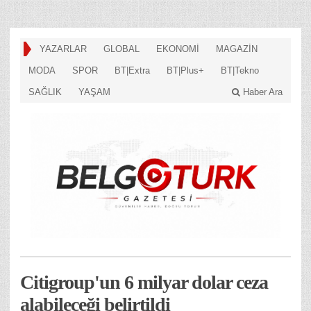
YAZARLAR
GLOBAL
EKONOMİ
MAGAZİN
MODA
SPOR
BT|Extra
BT|Plus+
BT|Tekno
SAĞLIK
YAŞAM
Haber Ara
Citigroup'un 6 milyar dolar ceza
alabileceği belirtildi