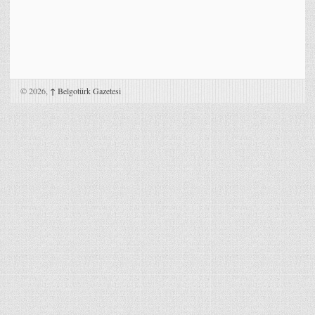
© 2026,
↑
Belgotürk Gazetesi