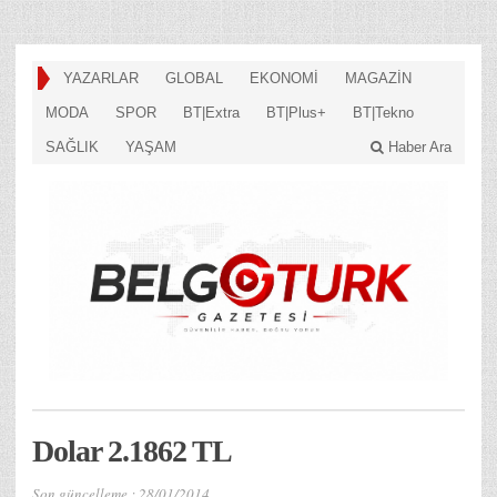
YAZARLAR
GLOBAL
EKONOMİ
MAGAZİN
MODA
SPOR
BT|Extra
BT|Plus+
BT|Tekno
SAĞLIK
YAŞAM
Haber Ara
Dolar 2.1862 TL
Son güncelleme :
28/01/2014