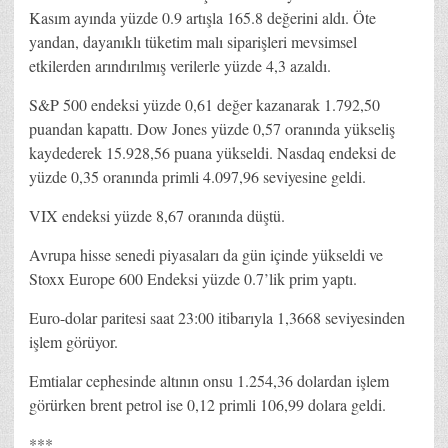
Kasım ayında yüzde 0.9 artışla 165.8 değerini aldı. Öte
yandan, dayanıklı tüketim malı siparişleri mevsimsel
etkilerden arındırılmış verilerle yüzde 4,3 azaldı.
S&P 500 endeksi yüzde 0,61 değer kazanarak 1.792,50
puandan kapattı. Dow Jones yüzde 0,57 oranında yükseliş
kaydederek 15.928,56 puana yükseldi. Nasdaq endeksi de
yüzde 0,35 oranında primli 4.097,96 seviyesine geldi.
VIX endeksi yüzde 8,67 oranında düştü.
Avrupa hisse senedi piyasaları da gün içinde yükseldi ve
Stoxx Europe 600 Endeksi yüzde 0.7’lik prim yaptı.
Euro-dolar paritesi saat 23:00 itibarıyla 1,3668 seviyesinden
işlem görüyor.
Emtialar cephesinde altının onsu 1.254,36 dolardan işlem
görürken brent petrol ise 0,12 primli 106,99 dolara geldi.
***