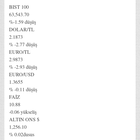
BIST 100
63,543.70
%-1.59 düşüş
DOLAR/TL
2.1873
% -2.77 düşüş
EURO/TL
2.9873
% -2.93 düşüş
EURO/USD
1.3655
% -0.11 düşüş
FAİZ
10.88
-0.06 yükseliş
ALTIN ONS $
1,256.10
% 0.02dusus