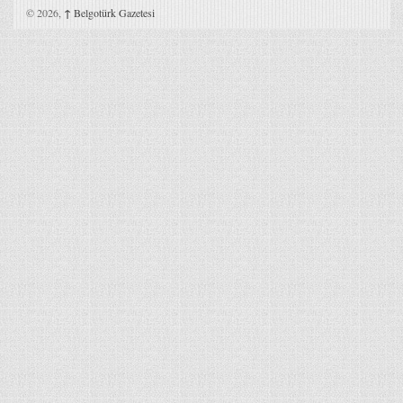
© 2026,
↑
Belgotürk Gazetesi