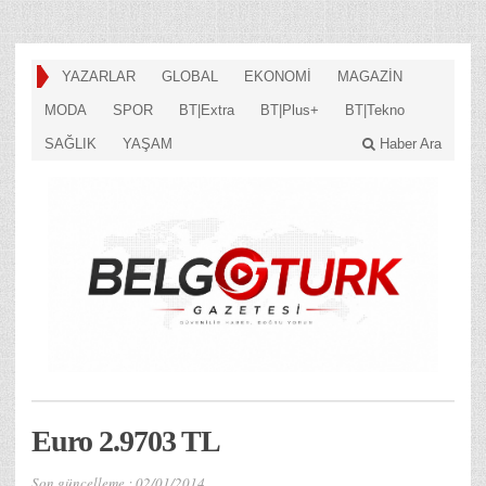
YAZARLAR
GLOBAL
EKONOMİ
MAGAZİN
MODA
SPOR
BT|Extra
BT|Plus+
BT|Tekno
SAĞLIK
YAŞAM
Haber Ara
Euro 2.9703 TL
Son güncelleme :
02/01/2014