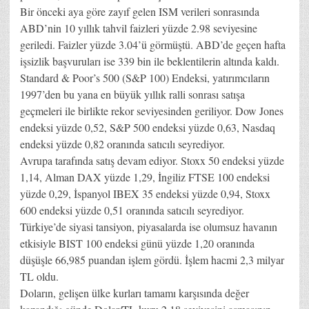
Bir önceki aya göre zayıf gelen ISM verileri sonrasında
ABD’nin 10 yıllık tahvil faizleri yüzde 2.98 seviyesine
geriledi. Faizler yüzde 3.04’ü görmüştü. ABD’de geçen hafta
işsizlik başvuruları ise 339 bin ile beklentilerin altında kaldı.
Standard & Poor’s 500 (S&P 100) Endeksi, yatırımcıların
1997’den bu yana en büyük yıllık ralli sonrası satışa
geçmeleri ile birlikte rekor seviyesinden geriliyor. Dow Jones
endeksi yüzde 0,52, S&P 500 endeksi yüzde 0,63, Nasdaq
endeksi yüzde 0,82 oranında satıcılı seyrediyor.
Avrupa tarafında satış devam ediyor. Stoxx 50 endeksi yüzde
1,14, Alman DAX yüzde 1,29, İngiliz FTSE 100 endeksi
yüzde 0,29, İspanyol IBEX 35 endeksi yüzde 0,94, Stoxx
600 endeksi yüzde 0,51 oranında satıcılı seyrediyor.
Türkiye’de siyasi tansiyon, piyasalarda ise olumsuz havanın
etkisiyle BIST 100 endeksi günü yüzde 1,20 oranında
düşüşle 66,985 puandan işlem gördü. İşlem hacmi 2,3 milyar
TL oldu.
Doların, gelişen ülke kurları tamamı karşısında değer