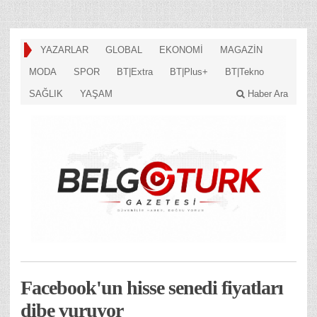
YAZARLAR
GLOBAL
EKONOMİ
MAGAZİN
MODA
SPOR
BT|Extra
BT|Plus+
BT|Tekno
SAĞLIK
YAŞAM
Haber Ara
Facebook'un hisse senedi fiyatları
dibe vuruyor