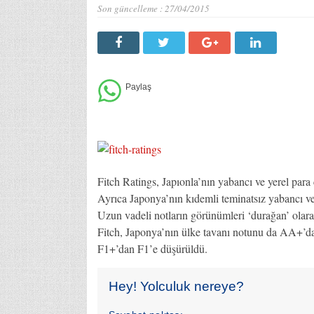
Son güncelleme :
27/04/2015
Fitch Ratings, Japıonla’nın yabancı ve yerel para
Ayrıca Japonya’nın kıdemli teminatsız yabancı ve 
Uzun vadeli notların görünümleri ‘durağan’ olarak
Fitch, Japonya’nın ülke tavanı notunu da AA+’da
F1+’dan F1’e düşürüldü.
Hey! Yolculuk nereye?