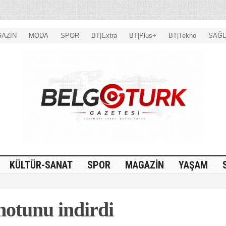
AZİN
MODA
SPOR
BT|Extra
BT|Plus+
BT|Tekno
SAĞL
KÜLTÜR-SANAT
SPOR
MAGAZİN
YAŞAM
notunu indirdi