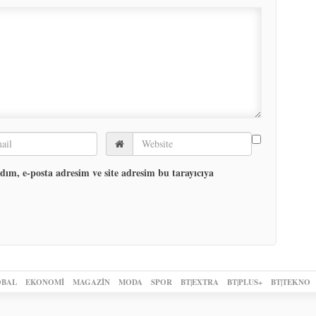
ım, e-posta adresim ve site adresim bu tarayıcıya
BAL
EKONOMİ
MAGAZİN
MODA
SPOR
BT|EXTRA
BT|PLUS+
BT|TEKNO