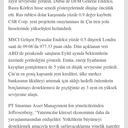
zayıf seviyesine geriledi. Dubai’de DFM General Endeksi,
Basra Körfezi hisse senedi göstergelerinde düşüşe öncülük
etti. Rus rublesi dolar karşısında yüzde 0.9 değer kaybetti.
CSR Corp. yeni projelerin onaylanması ile Çin tren yolu
hisselerinde yükselişleri hızlandırdı.
MSCI Gelişen Piyasalar Endeksi yüzde 0.5 düşerek Londra
saati ile 09:06’da 977.33 puan oldu. Dün açıklanan veri
ABD’de perakende satışların Eylül ayında beklentilerin
üzerinde gerilediğini gösterdi. Emtia, enerji fiyatlarının
kayıpları genişletmesi ile 5 yılın en düşük seviyesine geriledi.
Çin’in en geniş kapsamlı yeni kredileri, ülke merkez
bankasının likiditeyi artırmak için aldığı hedefli önlemlerin
borçlanmayı desteklemesi ile geçtiğimiz ay 3 ayın en yüksek
seviyesine ulaştı.
PT Sinarmas Asset Management fon yöneticilerinden
Jeffrosenberg, “Yatırımcılar küresel ekonominin daha da
yavaşlanmasından endişeliler. Yetkililerin büyümeyi
desteklemek amacıyla teşvik sağlayacaklarına yönelik işaretler