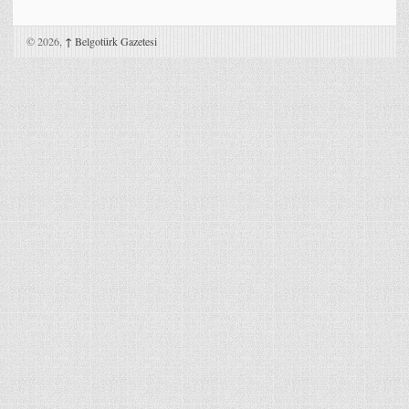
© 2026,
↑
Belgotürk Gazetesi