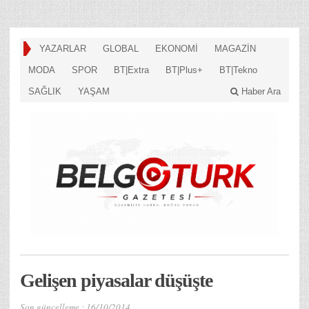
YAZARLAR
GLOBAL
EKONOMİ
MAGAZİN
MODA
SPOR
BT|Extra
BT|Plus+
BT|Tekno
SAĞLIK
YAŞAM
Haber Ara
Gelişen piyasalar düşüşte
Son güncelleme :
16/10/2014