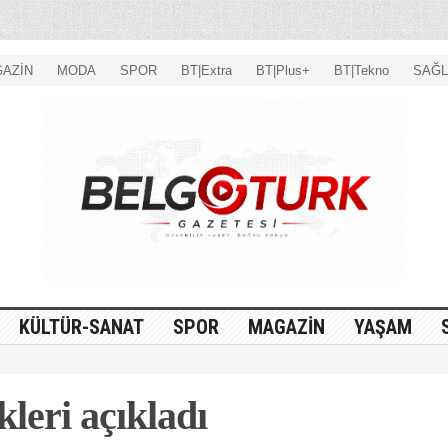
AZİN
MODA
SPOR
BT|Extra
BT|Plus+
BT|Tekno
SAĞL
KÜLTÜR-SANAT
SPOR
MAGAZİN
YAŞAM
leri açıkladı