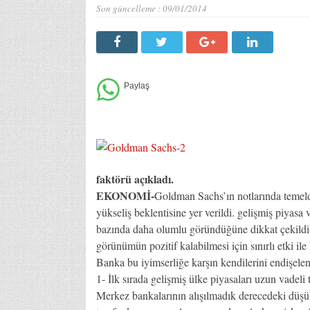
Son güncelleme :
09/01/2014
faktörü açıkladı.
EKONOMİ-
Goldman Sachs’ın notlarında temelde
yükseliş beklentisine yer verildi. gelişmiş piyasa
bazında daha olumlu göründüğüne dikkat çekildi. 
görünümün pozitif kalabilmesi için sınırlı etki ile 
Banka bu iyimserliğe karşın kendilerini endişelend
1- İlk sırada gelişmiş ülke piyasaları uzun vadeli t
Merkez bankalarının alışılmadık derecedeki düşük