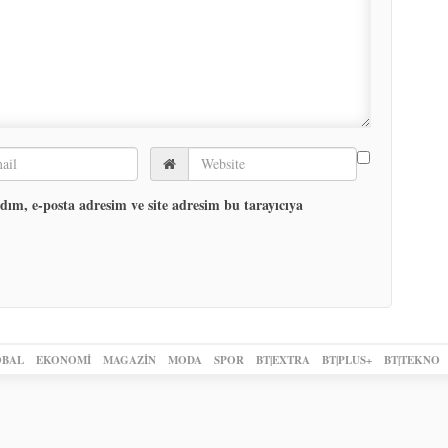
ım, e-posta adresim ve site adresim bu tarayıcıya
BAL
EKONOMİ
MAGAZİN
MODA
SPOR
BT|EXTRA
BT|PLUS+
BT|TEKNO