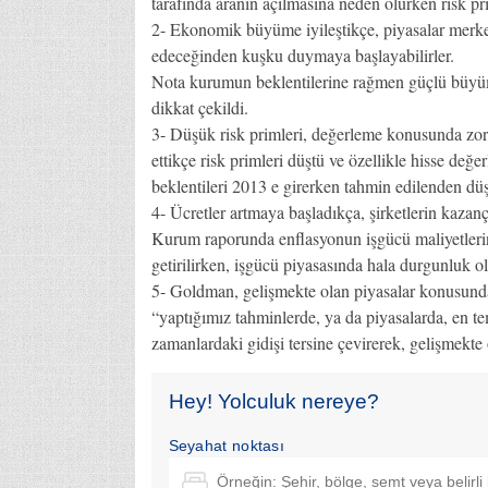
tarafında aranın açılmasına neden olurken risk pr
2- Ekonomik büyüme iyileştikçe, piyasalar merke
edeceğinden kuşku duymaya başlayabilirler.
Nota kurumun beklentilerine rağmen güçlü büyüme
dikkat çekildi.
3- Düşük risk primleri, değerleme konusunda zorlu
ettikçe risk primleri düştü ve özellikle hisse de
beklentileri 2013 e girerken tahmin edilenden düş
4- Ücretler artmaya başladıkça, şirketlerin kazanç
Kurum raporunda enflasyonun işgücü maliyetlerin
getirilirken, işgücü piyasasında hala durgunluk ol
5- Goldman, gelişmekte olan piyasalar konusunda 
“yaptığımız tahminlerde, ya da piyasalarda, en tem
zamanlardaki gidişi tersine çevirerek, gelişmekte
Hey! Yolculuk nereye?
Seyahat noktası