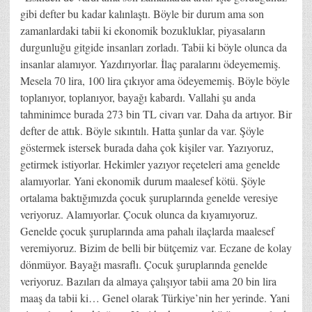
gibi defter bu kadar kalınlaştı. Böyle bir durum ama son
zamanlardaki tabii ki ekonomik bozukluklar, piyasaların
durgunluğu gitgide insanları zorladı. Tabii ki böyle olunca da
insanlar alamıyor. Yazdırıyorlar. İlaç paralarını ödeyememiş.
Mesela 70 lira, 100 lira çıkıyor ama ödeyememiş. Böyle böyle
toplanıyor, toplanıyor, bayağı kabardı. Vallahi şu anda
tahminimce burada 273 bin TL civarı var. Daha da artıyor. Bir
defter de attık. Böyle sıkıntılı. Hatta şunlar da var. Şöyle
göstermek istersek burada daha çok kişiler var. Yazıyoruz,
getirmek istiyorlar. Hekimler yazıyor reçeteleri ama genelde
alamıyorlar. Yani ekonomik durum maalesef kötü. Şöyle
ortalama baktığımızda çocuk şuruplarında genelde veresiye
veriyoruz. Alamıyorlar. Çocuk olunca da kıyamıyoruz.
Genelde çocuk şuruplarında ama pahalı ilaçlarda maalesef
veremiyoruz. Bizim de belli bir bütçemiz var. Eczane de kolay
dönmüyor. Bayağı masraflı. Çocuk şuruplarında genelde
veriyoruz. Bazıları da almaya çalışıyor tabii ama 20 bin lira
maaş da tabii ki… Genel olarak Türkiye’nin her yerinde. Yani