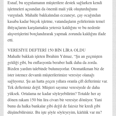
Esnaf, bu uygulamanın müşterilere destek sağlarken kendi
işletmeleri açısından da önemli mali yük oluşturduğunu
vurguladı. Mahalle bakkalından eczaneye, çay ocağından
kasaba kadar birçok işletme, vatandaşların gelirlerinin temel
ihtiyaçlarını karşılamakta yetersiz kaldığını ve bu nedenle
alışverişlerini borçlandırarak yapmak zorunda kaldığını ifade
etti.
VERESİYE DEFTERİ 150 BİN LİRA OLDU
Mahalle bakkalı işleten İbrahim Yılmaz, “Şu an geçmişten
geldiği gibi, bu enflasyonla beraber halk daha da zorda.
Bizden yardım talebinde bulunuyorlar. Otomatikman biz de
ister istemez devamlı müşterilerimize veresiye olanağı
sağlıyoruz. Şu an hatta geçen yıllara oranla çift defterimiz var.
Tek defterimiz değil. Müşteri sayımız veresiyede de daha
yüksek. Ortalama ne kadar söyleyebilirim? Totalde her ay
dönen rakam 150 bin lira civarı bir veresiye dönüyor. Yani
bunu da halka bankalar gibi değil de faizsiz bir kredi gibi
düşünebilirsiniz. Bu işte şöyle söyleyeyim, kârlılık var mı?