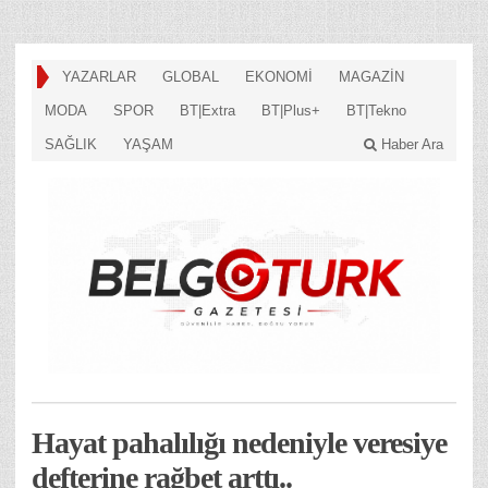
YAZARLAR
GLOBAL
EKONOMİ
MAGAZİN
MODA
SPOR
BT|Extra
BT|Plus+
BT|Tekno
SAĞLIK
YAŞAM
Haber Ara
Hayat pahalılığı nedeniyle veresiye
defterine rağbet arttı..