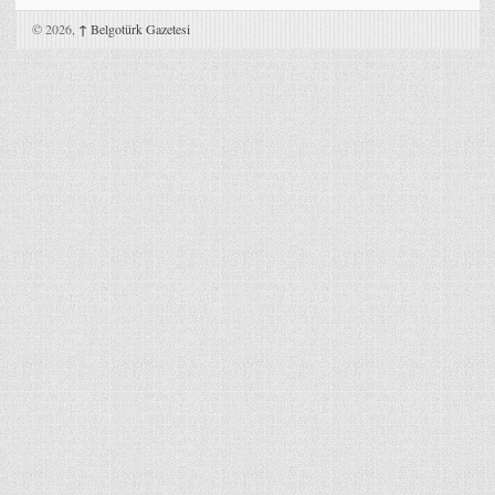
© 2026,
↑
Belgotürk Gazetesi