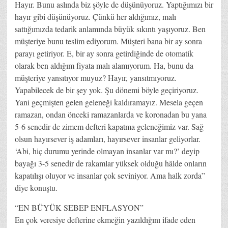
Hayır. Bunu aslında biz şöyle de düşünüyoruz. Yaptığımızı bir
hayır gibi düşünüyoruz. Çünkü her aldığımız, malı
sattığımızda tedarik anlamında büyük sıkıntı yaşıyoruz. Ben
müşteriye bunu teslim ediyorum. Müşteri bana bir ay sonra
parayı getiriyor. E, bir ay sonra getirdiğinde de otomatik
olarak ben aldığım fiyata malı alamıyorum. Ha, bunu da
müşteriye yansıtıyor muyuz? Hayır, yansıtmıyoruz.
Yapabilecek de bir şey yok. Şu dönemi böyle geçiriyoruz.
Yani geçmişten gelen geleneği kaldıramayız. Mesela geçen
ramazan, ondan önceki ramazanlarda ve koronadan bu yana
5-6 senedir de zimem defteri kapatma geleneğimiz var. Sağ
olsun hayırsever iş adamları, hayırsever insanlar geliyorlar.
‘Abi, hiç durumu yerinde olmayan insanlar var mı?’ deyip
bayağı 3-5 senedir de rakamlar yüksek olduğu hâlde onların
kapatılışı oluyor ve insanlar çok seviniyor. Ama halk zorda”
diye konuştu.
“EN BÜYÜK SEBEP ENFLASYON”
En çok veresiye defterine ekmeğin yazıldığını ifade eden