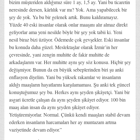
bizim müşteriden aldığımız süre 1 ay, 1,5 ay. Yani bu ticaretin
neresinde dersen, kârlılık var mı? Yok. Ama yapabilecek bir
şey de yok. Ya bu bir gelenek artık. Bunu kaldıramayız.
Yüzde 40 eski insanlar olarak onlar maaşını alır almaz direkt
geliyorlar ama yeni nesilde böyle bir şey yok tabii ki. Yeni
nesil biraz bizi üzüyor. Ödemede çok gevşekler. Eski insanlar
bu konuda daha güzel. Meslektaşlar olarak İzmir’in her
çevresinde, yani zengin muhitte de fakir muhitte de
arkadaşlarım var. Her muhitte aynı şey söz konusu. Hiçbir şey
değişmiyor. Bunun da en büyük sebeplerinden biri şu anki
enflasyon diyelim. Yani bu yüksek rakamlar ve insanların
aldığı maaşların hayatlarını karşılamaması. Şu anki tek güncel
konuştuğumuz şey bu. Herkes aynı şeyden şikâyetçi. Yani bir
asgari ücretle çalışan da aynı şeyden şikâyet ediyor. 100 bin
maaş alan insan da aynı şeyden şikâyet ediyor.
Yetiştiremiyorlar. Normal. Çünkü kendi maaşları stabil devam
ederken insanların harcamaları her ay muntazam artma
vaziyetinde devam ediyor.”