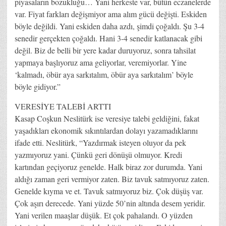
piyasaların bozukluğu… Yani herkeste var, bütün eczanelerde
var. Fiyat farkları değişmiyor ama alım gücü değişti. Eskiden
böyle değildi. Yani eskiden daha azdı, şimdi çoğaldı. Şu 3-4
senedir gerçekten çoğaldı. Hani 3-4 senedir katlanacak gibi
değil. Biz de belli bir yere kadar duruyoruz, sonra tahsilat
yapmaya başlıyoruz ama geliyorlar, veremiyorlar. Yine
‘kalmadı, öbür aya sarkıtalım, öbür aya sarkıtalım’ böyle
böyle gidiyor.”
VERESİYE TALEBİ ARTTI
Kasap Coşkun Neslitürk ise veresiye talebi geldiğini, fakat
yaşadıkları ekonomik sıkıntılardan dolayı yazamadıklarını
ifade etti. Neslitürk, “Yazdırmak isteyen oluyor da pek
yazmıyoruz yani. Çünkü geri dönüşü olmuyor. Kredi
kartından geçiyoruz genelde. Halk biraz zor durumda. Yani
aldığı zaman geri vermiyor zaten. Biz tavuk satmıyoruz zaten.
Genelde kıyma ve et. Tavuk satmıyoruz biz. Çok düşüş var.
Çok aşırı derecede. Yani yüzde 50’nin altında desem yeridir.
Yani verilen maaşlar düşük. Et çok pahalandı. O yüzden