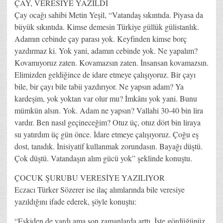
ÇAY, VERESİYE YAZILDI
Çay ocağı sahibi Metin Yeşil, “Vatandaş sıkıntıda. Piyasa da
büyük sıkıntıda. Kimse demesin Türkiye güllük gülistanlık.
Adamın cebinde çay parası yok. Keyfinden kimse borç
yazdırmaz ki. Yok yani, adamın cebinde yok. Ne yapalım?
Kovamıyoruz zaten. Kovamazsın zaten. İnsansan kovamazsın.
Elimizden geldiğince de idare etmeye çalışıyoruz. Bir çayı
bile, bir çayı bile tabii yazdırıyor. Ne yapsın adam? Ya
kardeşim, yok yoktan var olur mu? İmkânı yok yani. Bunu
mümkün alsın. Yok. Adam ne yapsın? Vallahi 30-40 bin lira
vardır. Ben nasıl geçineceğim? Otuz üç, otuz dört bin liraya
su yatırdım üç gün önce. İdare etmeye çalışıyoruz. Çoğu eş
dost, tanıdık. İnisiyatif kullanmak zorundasın. Bayağı düştü.
Çok düştü. Vatandaşın alım gücü yok” şeklinde konuştu.
ÇOCUK ŞURUBU VERESİYE YAZILIYOR
Eczacı Türker Sözerer ise ilaç alımlarında bile veresiye
yazıldığını ifade ederek, şöyle konuştu:
“Eskiden de vardı ama son zamanlarda arttı. İşte gördüğünüz