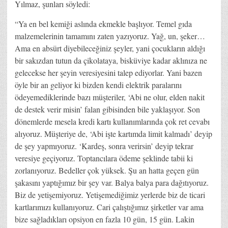
Yılmaz, şunları söyledi:
“Ya en bel kemiği aslında ekmekle başlıyor. Temel gıda
malzemelerinin tamamını zaten yazıyoruz. Yağ, un, şeker…
Ama en absürt diyebileceğiniz şeyler, yani çocukların aldığı
bir sakızdan tutun da çikolataya, bisküviye kadar aklınıza ne
gelecekse her şeyin veresiyesini talep ediyorlar. Yani bazen
öyle bir an geliyor ki bizden kendi elektrik paralarını
ödeyemediklerinde bazı müşteriler, ‘Abi ne olur, elden nakit
de destek verir misin’ falan gibisinden bile yaklaşıyor. Son
dönemlerde mesela kredi kartı kullanımlarında çok ret cevabı
alıyoruz. Müşteriye de, ‘Abi işte kartımda limit kalmadı’ deyip
de şey yapmıyoruz. ‘Kardeş, sonra verirsin’ deyip tekrar
veresiye geçiyoruz. Toptancılara ödeme şeklinde tabii ki
zorlanıyoruz. Bedeller çok yüksek. Şu an hatta geçen gün
şakasını yaptığımız bir şey var. Balya balya para dağıtıyoruz.
Biz de yetişemiyoruz. Yetişemediğimiz yerlerde biz de ticari
kartlarımızı kullanıyoruz. Cari çalıştığımız şirketler var ama
bize sağladıkları opsiyon en fazla 10 gün, 15 gün. Lakin