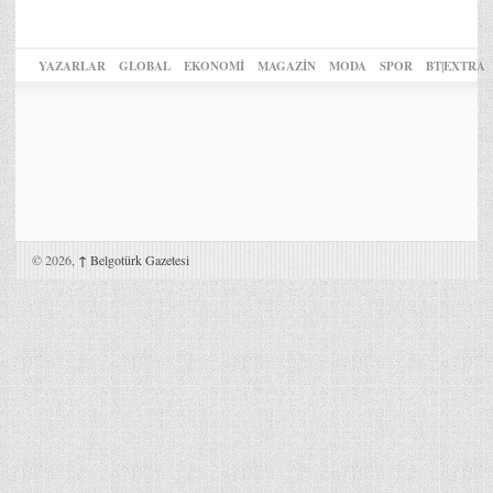
YAZARLAR
GLOBAL
EKONOMİ
MAGAZİN
MODA
SPOR
BT|EXTRA
© 2026,
↑
Belgotürk Gazetesi