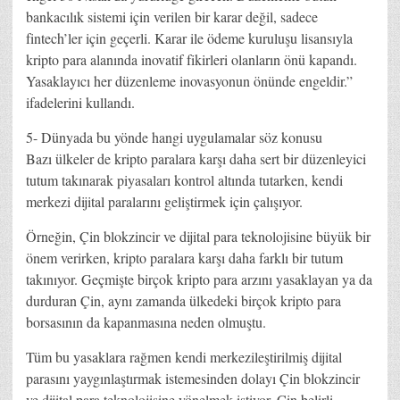
bankacılık sistemi için verilen bir karar değil, sadece
fintech’ler için geçerli. Karar ile ödeme kuruluşu lisansıyla
kripto para alanında inovatif fikirleri olanların önü kapandı.
Yasaklayıcı her düzenleme inovasyonun önünde engeldir.”
ifadelerini kullandı.
5- Dünyada bu yönde hangi uygulamalar söz konusu
Bazı ülkeler de kripto paralara karşı daha sert bir düzenleyici
tutum takınarak piyasaları kontrol altında tutarken, kendi
merkezi dijital paralarını geliştirmek için çalışıyor.
Örneğin, Çin blokzincir ve dijital para teknolojisine büyük bir
önem verirken, kripto paralara karşı daha farklı bir tutum
takınıyor. Geçmişte birçok kripto para arzını yasaklayan ya da
durduran Çin, aynı zamanda ülkedeki birçok kripto para
borsasının da kapanmasına neden olmuştu.
Tüm bu yasaklara rağmen kendi merkezileştirilmiş dijital
parasını yaygınlaştırmak istemesinden dolayı Çin blokzincir
ve dijital para teknolojisine yönelmek istiyor. Çin belirli