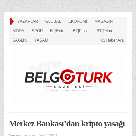
YAZARLAR
GLOBAL
EKONOMİ
MAGAZİN
MODA
SPOR
BT|Extra
BT|Plus+
BT|Tekno
SAĞLIK
YAŞAM
Haber Ara
Merkez Bankası’dan kripto yasağı
Son güncelleme :
16/04/2021