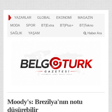
YAZARLAR
GLOBAL
EKONOMİ
MAGAZİN
MODA
SPOR
BT|Extra
BT|Plus+
BT|Tekno
SAĞLIK
YAŞAM
Haber Ara
Moody's: Brezilya'nın notu
düşürebilir