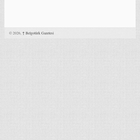
© 2026,
↑
Belgotürk Gazetesi