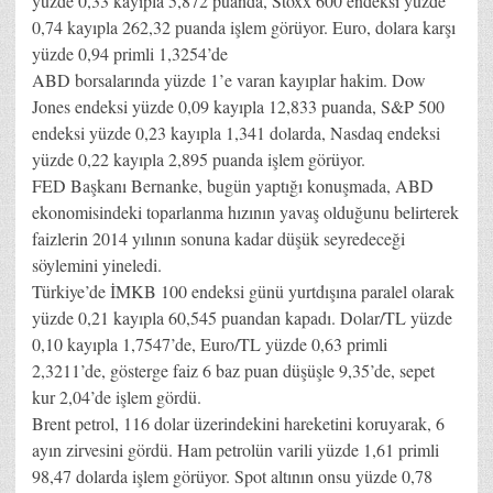
yüzde 0,33 kayıpla 5,872 puanda, Stoxx 600 endeksi yüzde
0,74 kayıpla 262,32 puanda işlem görüyor. Euro, dolara karşı
yüzde 0,94 primli 1,3254’de
ABD borsalarında yüzde 1’e varan kayıplar hakim. Dow
Jones endeksi yüzde 0,09 kayıpla 12,833 puanda, S&P 500
endeksi yüzde 0,23 kayıpla 1,341 dolarda, Nasdaq endeksi
yüzde 0,22 kayıpla 2,895 puanda işlem görüyor.
FED Başkanı Bernanke, bugün yaptığı konuşmada, ABD
ekonomisindeki toparlanma hızının yavaş olduğunu belirterek
faizlerin 2014 yılının sonuna kadar düşük seyredeceği
söylemini yineledi.
Türkiye’de İMKB 100 endeksi günü yurtdışına paralel olarak
yüzde 0,21 kayıpla 60,545 puandan kapadı. Dolar/TL yüzde
0,10 kayıpla 1,7547’de, Euro/TL yüzde 0,63 primli
2,3211’de, gösterge faiz 6 baz puan düşüşle 9,35’de, sepet
kur 2,04’de işlem gördü.
Brent petrol, 116 dolar üzerindekini hareketini koruyarak, 6
ayın zirvesini gördü. Ham petrolün varili yüzde 1,61 primli
98,47 dolarda işlem görüyor. Spot altının onsu yüzde 0,78