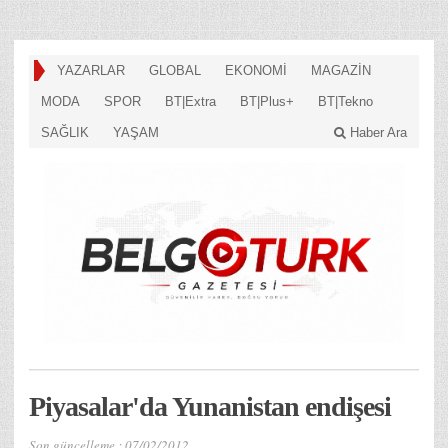
YAZARLAR
GLOBAL
EKONOMİ
MAGAZİN
MODA
SPOR
BT|Extra
BT|Plus+
BT|Tekno
SAĞLIK
YAŞAM
Haber Ara
Piyasalar'da Yunanistan endişesi
Son güncelleme :
07/02/2012