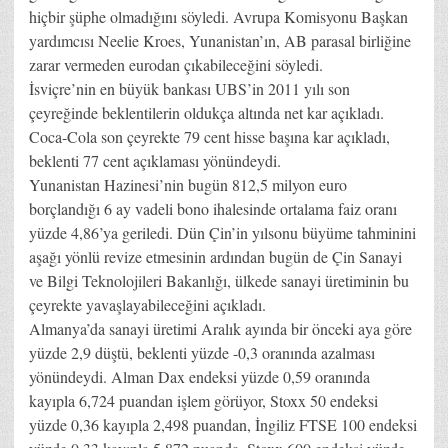
hiçbir şüphe olmadığını söyledi. Avrupa Komisyonu Başkan
yardımcısı Neelie Kroes, Yunanistan’ın, AB parasal birliğine
zarar vermeden eurodan çıkabileceğini söyledi.
İsviçre’nin en büyük bankası UBS’in 2011 yılı son
çeyreğinde beklentilerin oldukça altında net kar açıkladı.
Coca-Cola son çeyrekte 79 cent hisse başına kar açıkladı,
beklenti 77 cent açıklaması yönündeydi.
Yunanistan Hazinesi’nin bugün 812,5 milyon euro
borçlandığı 6 ay vadeli bono ihalesinde ortalama faiz oranı
yüzde 4,86’ya geriledi. Dün Çin’in yılsonu büyüme tahminini
aşağı yönlü revize etmesinin ardından bugün de Çin Sanayi
ve Bilgi Teknolojileri Bakanlığı, ülkede sanayi üretiminin bu
çeyrekte yavaşlayabileceğini açıkladı.
Almanya’da sanayi üretimi Aralık ayında bir önceki aya göre
yüzde 2,9 düştü, beklenti yüzde -0,3 oranında azalması
yönündeydi. Alman Dax endeksi yüzde 0,59 oranında
kayıpla 6,724 puandan işlem görüyor, Stoxx 50 endeksi
yüzde 0,36 kayıpla 2,498 puandan, İngiliz FTSE 100 endeksi