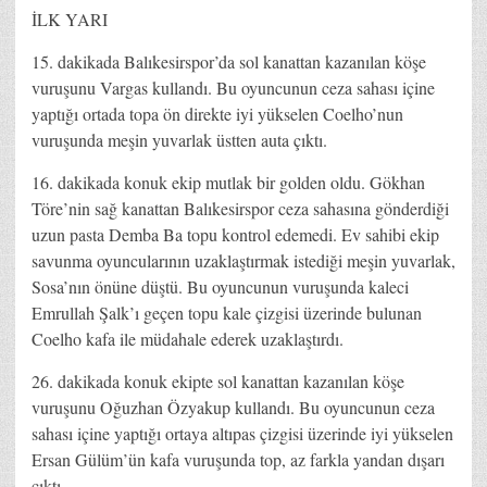
İLK YARI
15. dakikada Balıkesirspor’da sol kanattan kazanılan köşe
vuruşunu Vargas kullandı. Bu oyuncunun ceza sahası içine
yaptığı ortada topa ön direkte iyi yükselen Coelho’nun
vuruşunda meşin yuvarlak üstten auta çıktı.
16. dakikada konuk ekip mutlak bir golden oldu. Gökhan
Töre’nin sağ kanattan Balıkesirspor ceza sahasına gönderdiği
uzun pasta Demba Ba topu kontrol edemedi. Ev sahibi ekip
savunma oyuncularının uzaklaştırmak istediği meşin yuvarlak,
Sosa’nın önüne düştü. Bu oyuncunun vuruşunda kaleci
Emrullah Şalk’ı geçen topu kale çizgisi üzerinde bulunan
Coelho kafa ile müdahale ederek uzaklaştırdı.
26. dakikada konuk ekipte sol kanattan kazanılan köşe
vuruşunu Oğuzhan Özyakup kullandı. Bu oyuncunun ceza
sahası içine yaptığı ortaya altıpas çizgisi üzerinde iyi yükselen
Ersan Gülüm’ün kafa vuruşunda top, az farkla yandan dışarı
çıktı.