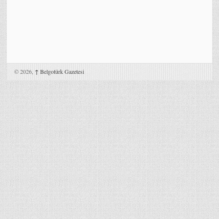
© 2026,
↑
Belgotürk Gazetesi