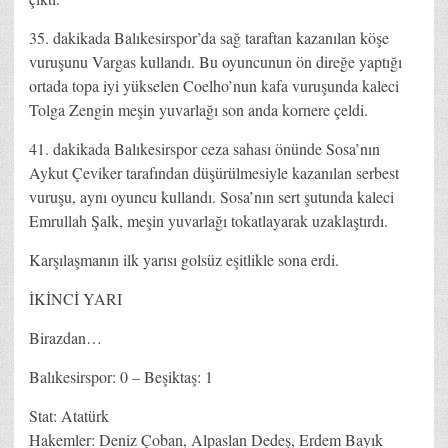
35. dakikada Balıkesirspor’da sağ taraftan kazanılan köşe
vuruşunu Vargas kullandı. Bu oyuncunun ön direğe yaptığı
ortada topa iyi yükselen Coelho’nun kafa vuruşunda kaleci
Tolga Zengin meşin yuvarlağı son anda kornere çeldi.
41. dakikada Balıkesirspor ceza sahası önünde Sosa’nın
Aykut Çeviker tarafından düşürülmesiyle kazanılan serbest
vuruşu, aynı oyuncu kullandı. Sosa’nın sert şutunda kaleci
Emrullah Şalk, meşin yuvarlağı tokatlayarak uzaklaştırdı.
Karşılaşmanın ilk yarısı golsüz eşitlikle sona erdi.
İKİNCİ YARI
Birazdan…
Balıkesirspor: 0 – Beşiktaş: 1
Stat: Atatürk
Hakemler: Deniz Çoban, Alpaslan Dedeş, Erdem Bayık