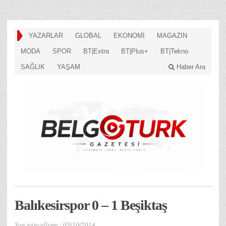
YAZARLAR
GLOBAL
EKONOMİ
MAGAZİN
MODA
SPOR
BT|Extra
BT|Plus+
BT|Tekno
SAĞLIK
YAŞAM
Haber Ara
Balıkesirspor 0 – 1 Beşiktaş
Son güncelleme :
05/10/2014