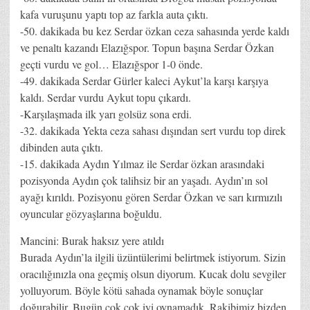
kafa vuruşunu yaptı top az farkla auta çıktı.
-50. dakikada bu kez Serdar özkan ceza sahasında yerde kaldı
ve penaltı kazandı Elazığspor. Topun başına Serdar Özkan
geçti vurdu ve gol… Elazığspor 1-0 önde.
-49. dakikada Serdar Gürler kaleci Aykut’la karşı karşıya
kaldı. Serdar vurdu Aykut topu çıkardı.
-Karşılaşmada ilk yarı golsüz sona erdi.
-32. dakikada Yekta ceza sahası dışından sert vurdu top direk
dibinden auta çıktı.
-15. dakikada Aydın Yılmaz ile Serdar özkan arasındaki
pozisyonda Aydın çok talihsiz bir an yaşadı. Aydın’ın sol
ayağı kırıldı. Pozisyonu gören Serdar Özkan ve sarı kırmızılı
oyuncular gözyaşlarına boğuldu.
Mancini: Burak haksız yere atıldı
Burada Aydın’la ilgili üzüntülerimi belirtmek istiyorum. Sizin
oracılığınızla ona geçmiş olsun diyorum. Kucak dolu sevgiler
yolluyorum. Böyle kötü sahada oynamak böyle sonuçlar
doğurabilir. Bugün çok çok iyi oynamadık. Rakibimiz bizden