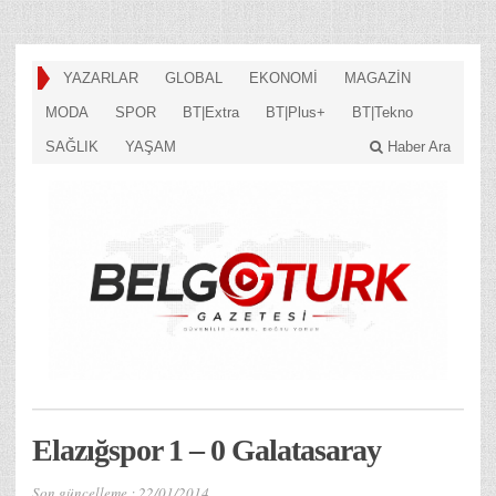
YAZARLAR
GLOBAL
EKONOMİ
MAGAZİN
MODA
SPOR
BT|Extra
BT|Plus+
BT|Tekno
SAĞLIK
YAŞAM
Haber Ara
Elazığspor 1 – 0 Galatasaray
Son güncelleme :
22/01/2014