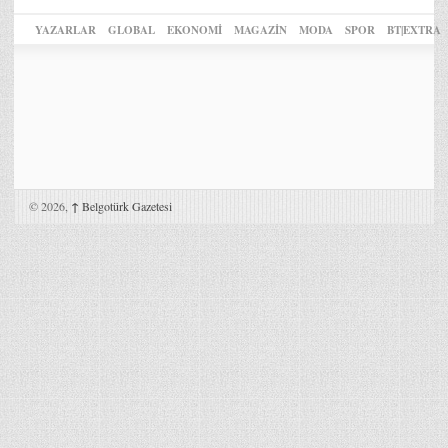
YAZARLAR
GLOBAL
EKONOMİ
MAGAZİN
MODA
SPOR
BT|EXTRA
© 2026,
↑
Belgotürk Gazetesi