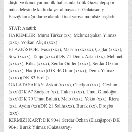
düştü ve ikinci yarının ilk haftasında kritik Gaziantepspor
mücadelesinde kadroda yer almayacak. Galatasaray
Elazığdan ağır darbe alarak ikinci yarıya moralsiz başladı.
STAT: Atatürk
HAKEMLER: Murat Türker (xx), Mehmet Şahan Yılmaz
(xxx), Volkan Akçit (xxx)
ELAZIĞSPOR: Ivesa (xxx), Marvin (xxxxx), Çağlar (xxxx),
Sow (xxxx), Tanju (xxxx)(DK 71 Deniz Aslan (xx), Mehmet
(xxxxx), Bilica(xxxx), Serdar Gürler (xxxx), Serdar Özkan
(xxxxx), Hadji (xxx)(DK 46 Onur (xxxx), Deniz Yılmaz
(xxxx)(DK 83 Erol ()
GALATASARAY: Aykut (xxxx), Chedjou (xxx), Ceyhun
(xxx)(DK 67 Sneijder (xx), Hakan (xxx), Umut Gündoğan
(xxx)(DK 79 Umut Bulut(), Melo (xxx), Yekta (xxx), Riera
(xx), Aydın (xx)(DK 21 Salih(xxx), Burak (xx), Drogba
(xxx)
KIRMIZI KART: DK 90+1 Serdar Özkan (Elazığspor) DK
90+1 Burak Yılmaz (Galatasaray)