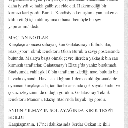
daha iyiydi ve haklı galibiyet elde etti. Haketmediği bir
kırmızı kart gördü Burak. Kendisiyle konuştum, yan hakeme
küfür ettiği için atılmış ama o bana ‘ben öyle bir şey
yapmadım.’ dedi.
MAÇTAN NOTLAR
Karşılaşma öncesi sahaya çıkan Galatasaraylı futbolcular,
Elazığspor Teknik Direktörü Okan Buruk’a sevgi gösterisinde
bulundu. Malatya başta olmak çevre illerden yaklaşık bin sarı
kırmızılı taraftarlar, Galatasaray’ı Elazığ’da yanlız bırakmadı.
Stadyumda yaklaşık 10 bin taraftarın izlediği maç, bulutlu bir
havada oynandı. Hava sıcaklığının 1 derece olduğu saatlerde
oynanan karşılaşmada, taraftarlar arasında çok sayıda kadın ve
çocuz izleyicinin de olduğu görüldü. Galatasaray Teknik
Direktörü Mancini, Elazığ Stadı’nda büyük ilgi gördü.
AYDIN YILMAZ’IN SOL AYAĞINDA KIRIK TESPİT
EDİLDİ
Karşılaşmanın, 17’nci dakikasında Serdar Özkan ile ikili