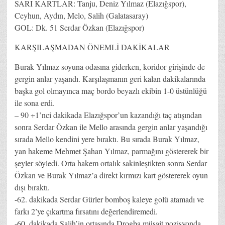
SARI KARTLAR: Tanju, Deniz Yılmaz (Elazığspor),
Ceyhun, Aydın, Melo, Salih (Galatasaray)
GOL: Dk. 51 Serdar Özkan (Elazığspor)
KARŞILAŞMADAN ÖNEMLİ DAKİKALAR
Burak Yılmaz soyuna odasına giderken, koridor girişinde de
gergin anlar yaşandı. Karşılaşmanın geri kalan dakikalarında
başka gol olmayınca maç bordo beyazlı ekibin 1-0 üstünlüğü
ile sona erdi.
– 90 +1’nci dakikada Elazığspor’un kazandığı taç atışından
sonra Serdar Özkan ile Mello arasında gergin anlar yaşandığı
sırada Mello kendini yere bıraktı. Bu sırada Burak Yılmaz,
yan hakeme Mehmet Şahan Yılmaz, parmağını göstererek bir
şeyler söyledi. Orta hakem ortalık sakinleştikten sonra Serdar
Özkan ve Burak Yılmaz’a direkt kırmızı kart göstererek oyun
dışı bıraktı.
-62. dakikada Serdar Gürler bomboş kaleye golü atamadı ve
farkı 2’ye çıkartma fırsatını değerlendiremedi.
-60. dakikada Salih’in ortasında Drogba müsait pozisyonda