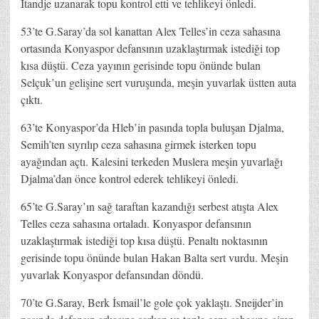
Itandje uzanarak topu kontrol etti ve tehlikeyi önledi.
53’te G.Saray’da sol kanattan Alex Telles’in ceza sahasına
ortasında Konyaspor defansının uzaklaştırmak istediği top
kısa düştü. Ceza yayının gerisinde topu önünde bulan
Selçuk’un gelişine sert vuruşunda, meşin yuvarlak üstten auta
çıktı.
63’te Konyaspor’da Hleb’in pasında topla buluşan Djalma,
Semih’ten sıyrılıp ceza sahasına girmek isterken topu
ayağından açtı. Kalesini terkeden Muslera meşin yuvarlağı
Djalma’dan önce kontrol ederek tehlikeyi önledi.
65’te G.Saray’ın sağ taraftan kazandığı serbest atışta Alex
Telles ceza sahasına ortaladı. Konyaspor defansının
uzaklaştırmak istediği top kısa düştü. Penaltı noktasının
gerisinde topu önünde bulan Hakan Balta sert vurdu. Meşin
yuvarlak Konyaspor defansından döndü.
70’te G.Saray, Berk İsmail’le gole çok yaklaştı. Sneijder’in