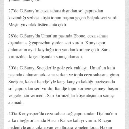
27’de G.Saray’ın ceza sahası dışından sol çaprazdan
kazandığı serbest atışta topun başına geçen Selçuk sert vurdu.
Meşin yuvarlak üstten auta çıktı.
28’de G.Saray’da Umut’un pasında Eboue, ceza sahası
dışından sağ çaprazdan yerden sert vurdu. Konyaspor
defansının ayak koyduğu top yandan kornere çıktı. Sarı-
kırmızılılar köşe atışından sonuç alamadı.
30’da G.Saray, Sneijder’le gole çok yaklaştı. Umut’un kafa
pasında defansın arkasına sarkan ve topla ceza sahasına giren
Sneijder, kaleci Itandje’yle karşı karşıya kaldığı pozisyonda
sol çaprazdan sert vurdu. Itandje topu kornere çelmeyi başardı
ve gole izin vermedi. Sarı-kırmızılılar köşe atışından sonuç
alamadı.
40’ta Konyaspor’da ceza sahası sağ çaprazından Djalma’nın
arka direğe ortasında Hasan Kabze kafayı vurdu. Rüzgar
nedeniyle auta çıkmayan ve altıpasa yönelen topu, Hakan