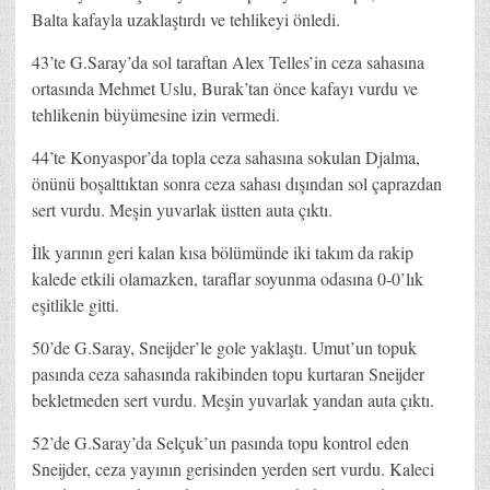
Balta kafayla uzaklaştırdı ve tehlikeyi önledi.
43’te G.Saray’da sol taraftan Alex Telles’in ceza sahasına
ortasında Mehmet Uslu, Burak’tan önce kafayı vurdu ve
tehlikenin büyümesine izin vermedi.
44’te Konyaspor’da topla ceza sahasına sokulan Djalma,
önünü boşalttıktan sonra ceza sahası dışından sol çaprazdan
sert vurdu. Meşin yuvarlak üstten auta çıktı.
İlk yarının geri kalan kısa bölümünde iki takım da rakip
kalede etkili olamazken, taraflar soyunma odasına 0-0’lık
eşitlikle gitti.
50’de G.Saray, Sneijder’le gole yaklaştı. Umut’un topuk
pasında ceza sahasında rakibinden topu kurtaran Sneijder
bekletmeden sert vurdu. Meşin yuvarlak yandan auta çıktı.
52’de G.Saray’da Selçuk’un pasında topu kontrol eden
Sneijder, ceza yayının gerisinden yerden sert vurdu. Kaleci