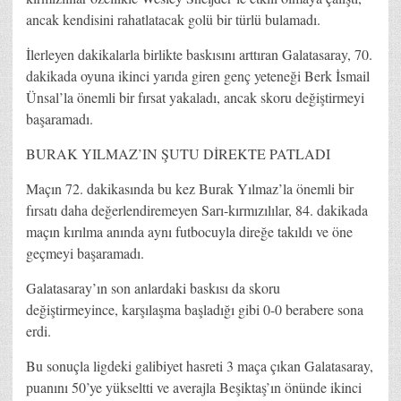
ancak kendisini rahatlatacak golü bir türlü bulamadı.
İlerleyen dakikalarla birlikte baskısını arttıran Galatasaray, 70.
dakikada oyuna ikinci yarıda giren genç yeteneği Berk İsmail
Ünsal’la önemli bir fırsat yakaladı, ancak skoru değiştirmeyi
başaramadı.
BURAK YILMAZ’IN ŞUTU DİREKTE PATLADI
Maçın 72. dakikasında bu kez Burak Yılmaz’la önemli bir
fırsatı daha değerlendiremeyen Sarı-kırmızılılar, 84. dakikada
maçın kırılma anında aynı futbocuyla direğe takıldı ve öne
geçmeyi başaramadı.
Galatasaray’ın son anlardaki baskısı da skoru
değiştirmeyince, karşılaşma başladığı gibi 0-0 berabere sona
erdi.
Bu sonuçla ligdeki galibiyet hasreti 3 maça çıkan Galatasaray,
puanını 50’ye yükseltti ve averajla Beşiktaş’ın önünde ikinci