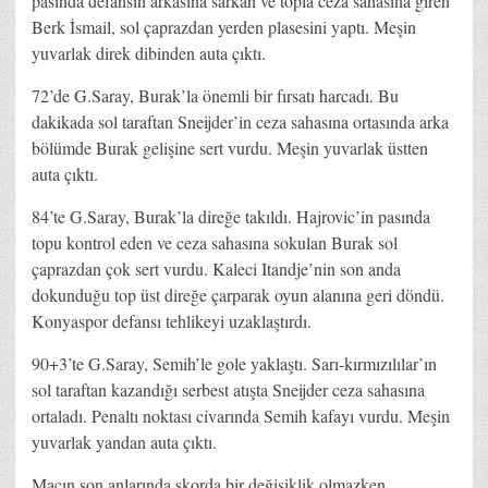
pasında defansın arkasına sarkan ve topla ceza sahasına giren
Berk İsmail, sol çaprazdan yerden plasesini yaptı. Meşin
yuvarlak direk dibinden auta çıktı.
72’de G.Saray, Burak’la önemli bir fırsatı harcadı. Bu
dakikada sol taraftan Sneijder’in ceza sahasına ortasında arka
bölümde Burak gelişine sert vurdu. Meşin yuvarlak üstten
auta çıktı.
84’te G.Saray, Burak’la direğe takıldı. Hajrovic’in pasında
topu kontrol eden ve ceza sahasına sokulan Burak sol
çaprazdan çok sert vurdu. Kaleci Itandje’nin son anda
dokunduğu top üst direğe çarparak oyun alanına geri döndü.
Konyaspor defansı tehlikeyi uzaklaştırdı.
90+3’te G.Saray, Semih’le gole yaklaştı. Sarı-kırmızılılar’ın
sol taraftan kazandığı serbest atışta Sneijder ceza sahasına
ortaladı. Penaltı noktası civarında Semih kafayı vurdu. Meşin
yuvarlak yandan auta çıktı.
Maçın son anlarında skorda bir değişiklik olmazken,