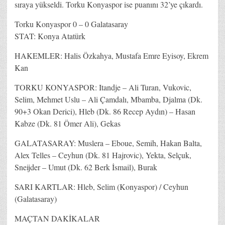
sıraya yükseldi. Torku Konyaspor ise puanını 32’ye çıkardı.
Torku Konyaspor 0 – 0 Galatasaray
STAT: Konya Atatürk
HAKEMLER: Halis Özkahya, Mustafa Emre Eyisoy, Ekrem
Kan
TORKU KONYASPOR: Itandje – Ali Turan, Vukovic,
Selim, Mehmet Uslu – Ali Çamdalı, Mbamba, Djalma (Dk.
90+3 Okan Derici), Hleb (Dk. 86 Recep Aydın) – Hasan
Kabze (Dk. 81 Ömer Ali), Gekas
GALATASARAY: Muslera – Eboue, Semih, Hakan Balta,
Alex Telles – Ceyhun (Dk. 81 Hajrovic), Yekta, Selçuk,
Sneijder – Umut (Dk. 62 Berk İsmail), Burak
SARI KARTLAR: Hleb, Selim (Konyaspor) / Ceyhun
(Galatasaray)
MAÇTAN DAKİKALAR