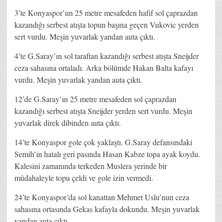
3’te Konyaspor’un 25 metre mesafeden hafif sol çaprazdan
kazandığı serbest atışta topun başına geçen Vukovic yerden
sert vurdu. Meşin yuvarlak yandan auta çıktı.
4’te G.Saray’ın sol taraftan kazandığı serbest atışta Sneijder
ceza sahasına ortaladı. Arka bölümde Hakan Balta kafayı
vurdu. Meşin yuvarlak yandan auta çıktı.
12’de G.Saray’ın 25 metre mesafeden sol çaprazdan
kazandığı serbest atışta Sneijder yerden sert vurdu. Meşin
yuvarlak direk dibinden auta çıktı.
14’te Konyaspor gole çok yaklaştı. G.Saray defansındaki
Semih’in hatalı geri pasında Hasan Kabze topa ayak koydu.
Kalesini zamanında terkeden Muslera yerinde bir
müdahaleyle topu çeldi ve gole izin vermedi.
24’te Konyaspor’da sol kanattan Mehmet Uslu’nun ceza
sahasına ortasında Gekas kafayla dokundu. Meşin yuvarlak
yandan auta çıktı.