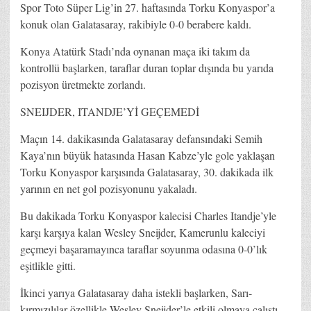
Spor Toto Süper Lig’in 27. haftasında Torku Konyaspor’a
konuk olan Galatasaray, rakibiyle 0-0 berabere kaldı.
Konya Atatürk Stadı’nda oynanan maça iki takım da
kontrollü başlarken, taraflar duran toplar dışında bu yarıda
pozisyon üretmekte zorlandı.
SNEIJDER, ITANDJE’Yİ GEÇEMEDİ
Maçın 14. dakikasında Galatasaray defansındaki Semih
Kaya’nın büyük hatasında Hasan Kabze’yle gole yaklaşan
Torku Konyaspor karşısında Galatasaray, 30. dakikada ilk
yarının en net gol pozisyonunu yakaladı.
Bu dakikada Torku Konyaspor kalecisi Charles Itandje’yle
karşı karşıya kalan Wesley Sneijder, Kamerunlu kaleciyi
geçmeyi başaramayınca taraflar soyunma odasına 0-0’lık
eşitlikle gitti.
İkinci yarıya Galatasaray daha istekli başlarken, Sarı-
kırmızılılar özellikle Wesley Sneijder’le etkili olmaya çalıştı,