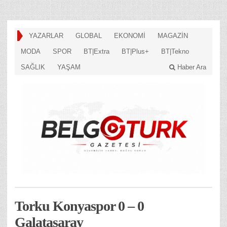
YAZARLAR
GLOBAL
EKONOMİ
MAGAZİN
MODA
SPOR
BT|Extra
BT|Plus+
BT|Tekno
SAĞLIK
YAŞAM
Haber Ara
Torku Konyaspor 0 – 0
Galatasaray