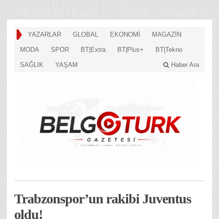
YAZARLAR
GLOBAL
EKONOMİ
MAGAZİN
MODA
SPOR
BT|Extra
BT|Plus+
BT|Tekno
SAĞLIK
YAŞAM
Haber Ara
Trabzonspor’un rakibi Juventus
oldu!