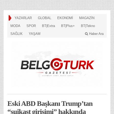
YAZARLAR
GLOBAL
EKONOMİ
MAGAZİN
MODA
SPOR
BT|Extra
BT|Plus+
BT|Tekno
SAĞLIK
YAŞAM
Haber Ara
Eski ABD Başkanı Trump’tan
“suikast girişimi” hakkında