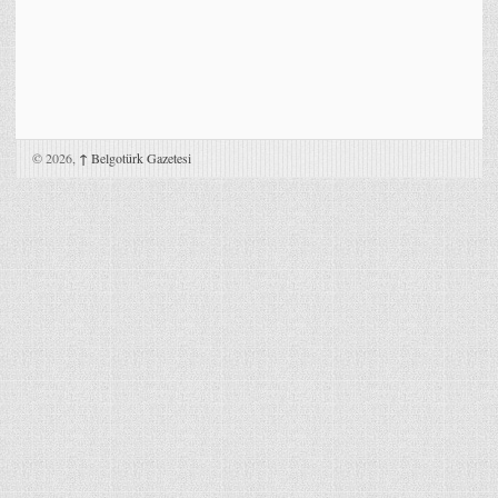
© 2026,
↑
Belgotürk Gazetesi