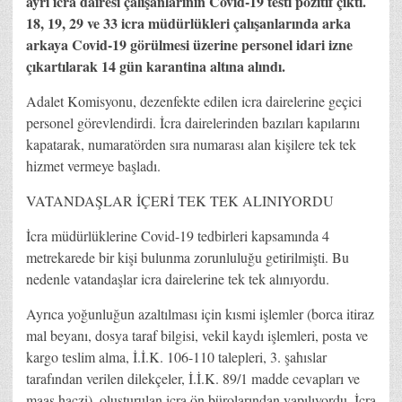
ayrı icra dairesi çalışanlarının Covid-19 testi pozitif çıktı.
18, 19, 29 ve 33 icra müdürlükleri çalışanlarında arka
arkaya Covid-19 görülmesi üzerine personel idari izne
çıkartılarak 14 gün karantina altına alındı.
Adalet Komisyonu, dezenfekte edilen icra dairelerine geçici
personel görevlendirdi. İcra dairelerinden bazıları kapılarını
kapatarak, numaratörden sıra numarası alan kişilere tek tek
hizmet vermeye başladı.
VATANDAŞLAR İÇERİ TEK TEK ALINIYORDU
İcra müdürlüklerine Covid-19 tedbirleri kapsamında 4
metrekarede bir kişi bulunma zorunluluğu getirilmişti. Bu
nedenle vatandaşlar icra dairelerine tek tek alınıyordu.
Ayrıca yoğunluğun azaltılması için kısmi işlemler (borca itiraz
mal beyanı, dosya taraf bilgisi, vekil kaydı işlemleri, posta ve
kargo teslim alma, İ.İ.K. 106-110 talepleri, 3. şahıslar
tarafından verilen dilekçeler, İ.İ.K. 89/1 madde cevapları ve
maaş haczi), oluşturulan icra ön bürolarından yapılıyordu. İcra