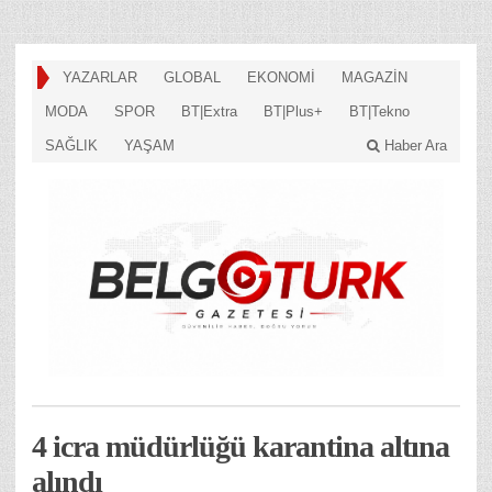
YAZARLAR
GLOBAL
EKONOMİ
MAGAZİN
MODA
SPOR
BT|Extra
BT|Plus+
BT|Tekno
SAĞLIK
YAŞAM
Haber Ara
4 icra müdürlüğü karantina altına
alındı