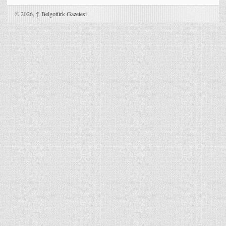
© 2026,
↑
Belgotürk Gazetesi