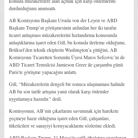
konuda müzakerelere alan açmak için karşı önlemlerini
durdurduğunu anımsattı.
AB Komisyonu Başkanı Ursula von der Leyen ve ABD
Başkanı Trump’ın görüşmesinin ardından her iki tarafın
ticaret anlaşması müzakerelerini hızlandırma konusunda
anlaştıklarına işaret eden Gill, bu konuda ilerleme olduğunu,
Brüksel’den teknik ekiplerin Washington’a gittiğini, AB
Komisyonu Ticaretten Sorumlu Üyesi Maros Sefcovic’in de
ABD Ticaret Temsilcisi Jamieson Greer ile çarşamba günü
Paris’te görüşme yapacağını anlattı.
Gill, “Müzakerelerin dengeli bir sonuca ulaşmaması halinde
AB bu son tarife artışına yanıt olarak karşı önlemler
uygulamaya hazırdır.” dedi.
Komisyonun, AB’nin çıkarlarını savunmak için harekete
geçmeye hazır olduğuna işaret eden Gill, çalışanları,
tüketicileri ve sanayiyi koruyacaklarını sözlerine ekledi.
ABD Başkanı Trump, 31 Mayıs’ta çelik ithalatına uygulanan