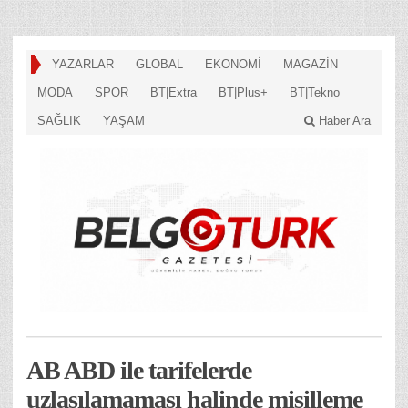
YAZARLAR
GLOBAL
EKONOMİ
MAGAZİN
MODA
SPOR
BT|Extra
BT|Plus+
BT|Tekno
SAĞLIK
YAŞAM
Haber Ara
AB ABD ile tarifelerde
uzlaşılamaması halinde misilleme