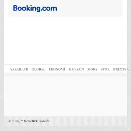
YAZARLAR
GLOBAL
EKONOMİ
MAGAZİN
MODA
SPOR
BT|EXTRA
© 2026,
↑
Belgotürk Gazetesi