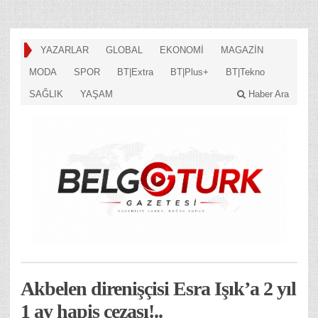
YAZARLAR
GLOBAL
EKONOMİ
MAGAZİN
MODA
SPOR
BT|Extra
BT|Plus+
BT|Tekno
SAĞLIK
YAŞAM
Haber Ara
Akbelen direnişçisi Esra Işık’a 2 yıl
1 ay hapis cezası!..