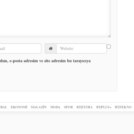
ım, e-posta adresim ve site adresim bu tarayıcıya
BAL
EKONOMİ
MAGAZİN
MODA
SPOR
BT|EXTRA
BT|PLUS+
BT|TEKNO