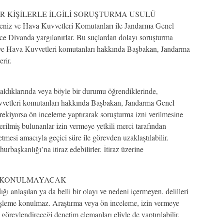
 KİŞİLERLE İLGİLİ SORUŞTURMA USULÜ
z ve Hava Kuvvetleri Komutanları ile Jandarma Genel
ce Divanda yargılanırlar. Bu suçlardan dolayı soruşturma
ve Hava Kuvvetleri komutanları hakkında Başbakan, Jandarma
rir.
t aldıklarında veya böyle bir durumu öğrendiklerinde,
vetleri komutanları hakkında Başbakan, Jandarma Genel
rekiyorsa ön inceleme yaptırarak soruşturma izni verilmesine
erilmiş bulunanlar izin vermeye yetkili merci tarafından
tmesi amacıyla geçici süre ile görevden uzaklaştılabilir.
urbaşkanlığı’na itiraz edebilirler. İtiraz üzerine
ME KONULMAYACAK
ğı anlaşılan ya da belli bir olayı ve nedeni içermeyen, delilleri
 işleme konulmaz. Araştırma veya ön inceleme, izin vermeye
, görevlendireceği denetim elemanları eliyle de yaptırılabilir.