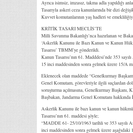
Ayrıca isimsiz, imzasız, takma adla yapıldığı anl
Tasarıyla askeri ceza kanunlarında bir dizi değişik
Kuvvet komutanlarının yaş hadleri ve emekliliğiyl
KRİTİK TASARI MECLİS’TE
Milli Savunma Bakanlığı’nca hazırlanan ve Bakan
‘Askerlik Kanunu ile Bazı Kanun ve Kanun Hük
Tasarısı’ TBMM’ye gönderildi.
Kanun Tasarısı’nın 61. Madddesi’nde 353 sayıl
15 inci maddesinden sonra gelmek üzere 15/A mad
Eklenecek olan maddede “Genelkurmay Başkam, 
Genel Komutam, görevleriyle ilgili suçlardan dol
soruşturma açılmasına, Genelkurmay Başkanı, K
Başbakan, Jandarma Genel Komutanı hakkında İçi
Askerlik Kanunu ile bazı kanun ve kanun hükmü
Tasarısı’nın 61. maddesi şöyle;
“MADDE 61- 25/10/1963 tarihli ve 353 sayılı 
inci maddesinden sonra gelmek üzere aşağıdaki 1