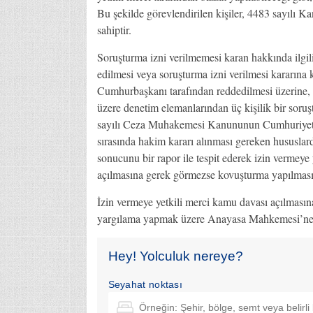
Bu şekilde görevlendirilen kişiler, 4483 sayılı Ka
sahiptir.
Soruşturma izni verilmemesi karan hakkında ilgili
edilmesi veya soruşturma izni verilmesi kararına ka
Cumhurbaşkanı tarafından reddedilmesi üzerine, 
üzere denetim elemanlarından üç kişilik bir soru
sayılı Ceza Muhakemesi Kanununun Cumhuriyet sav
sırasında hakim kararı alınması gereken hususlar
sonucunu bir rapor ile tespit ederek izin vermeye
açılmasına gerek görmezse kovuşturma yapılmasına
İzin vermeye yetkili merci kamu davası açılmasın
yargılama yapmak üzere Anayasa Mahkemesi’ne 
Hey! Yolculuk nereye?
Seyahat noktası