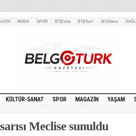
AZİN
MODA
SPOR
BT|Extra
BT|Plus+
BT|Tekno
SAĞL
KÜLTÜR-SANAT
SPOR
MAGAZİN
YAŞAM
arısı Meclise sunuldu