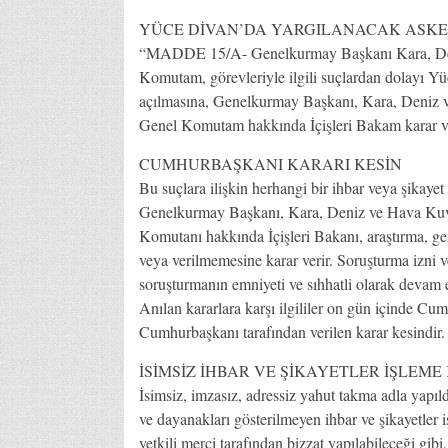
YÜCE DİVAN’DA YARGILANACAK ASKER
“MADDE 15/A- Genelkurmay Başkanı Kara, Deni
Komutam, görevleriyle ilgili suçlardan dolayı Yü
açılmasına, Genelkurmay Başkanı, Kara, Deniz 
Genel Komutam hakkında İçişleri Bakam karar ve
CUMHURBAŞKANI KARARI KESİN
Bu suçlara ilişkin herhangi bir ihbar veya şikaye
Genelkurmay Başkanı, Kara, Deniz ve Hava Kuv
Komutanı hakkında İçişleri Bakanı, araştırma, ge
veya verilmemesine karar verir. Soruşturma izni v
soruşturmanın emniyeti ve sıhhatli olarak devam e
Anılan kararlara karşı ilgililer on gün içinde Cumh
Cumhurbaşkanı tarafından verilen karar kesindir.
İSİMSİZ İHBAR VE ŞİKAYETLER İŞLE
İsimsiz, imzasız, adressiz yahut takma adla yapıldı
ve dayanakları gösterilmeyen ihbar ve şikayetler
yetkili merci tarafından bizzat yapılabileceği gibi