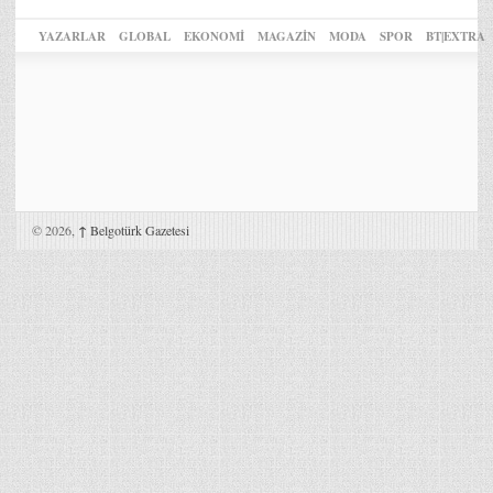
YAZARLAR
GLOBAL
EKONOMİ
MAGAZİN
MODA
SPOR
BT|EXTRA
© 2026,
↑
Belgotürk Gazetesi