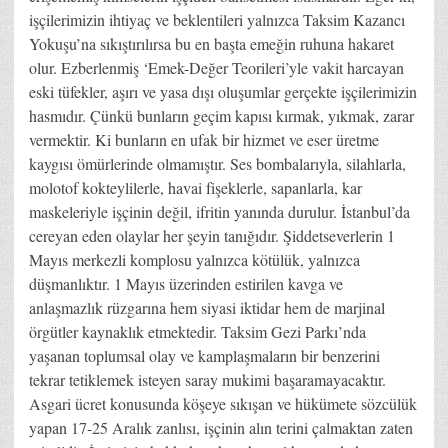
işçilerimizin ihtiyaç ve beklentileri yalnızca Taksim Kazancı
Yokuşu’na sıkıştırılırsa bu en başta emeğin ruhuna hakaret
olur. Ezberlenmiş ‘Emek-Değer Teorileri’yle vakit harcayan
eski tüfekler, aşırı ve yasa dışı oluşumlar gerçekte işçilerimizin
hasmıdır. Çünkü bunların geçim kapısı kırmak, yıkmak, zarar
vermektir. Ki bunların en ufak bir hizmet ve eser üretme
kaygısı ömürlerinde olmamıştır. Ses bombalarıyla, silahlarla,
molotof kokteylilerle, havai fişeklerle, sapanlarla, kar
maskeleriyle işçinin değil, ifritin yanında durulur. İstanbul’da
cereyan eden olaylar her şeyin tanığıdır. Şiddetseverlerin 1
Mayıs merkezli komplosu yalnızca kötülük, yalnızca
düşmanlıktır. 1 Mayıs üzerinden estirilen kavga ve
anlaşmazlık rüzgarına hem siyasi iktidar hem de marjinal
örgütler kaynaklık etmektedir. Taksim Gezi Parkı’nda
yaşanan toplumsal olay ve kamplaşmaların bir benzerini
tekrar tetiklemek isteyen saray mukimi başaramayacaktır.
Asgari ücret konusunda köşeye sıkışan ve hükümete sözcülük
yapan 17-25 Aralık zanlısı, işçinin alın terini çalmaktan zaten