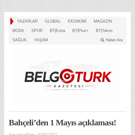
YAZARLAR
GLOBAL
EKONOMİ
MAGAZİN
MODA
SPOR
BT|Extra
BT|Plus+
BT|Tekno
SAĞLIK
YAŞAM
Haber Ara
Bahçeli’den 1 Mayıs açıklaması!
Son güncelleme :
01/05/2015