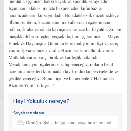
mimlidir. İşçimizin hakkı kaçak ve karanlık saraydadır.
İşçimizin nafakası millete hakaret eden küfürbaz ve
haramzadelerin kursağındadır. Bu adaletsizlik düzelmedikçe
iffetin sembolü, kazanmanın mükâfatı olan işçilerimizin
refaha, feraha ve rahata kavuşması sadece bir hayaldir. Zor ve
meşakkatli bir süreçten geçsek de, tüm işçilerimizin 1 Mayıs
Emek ve Dayanışma Günü’nü tebrik ediyorum. İşçi varsa iş
vardır. İş varsa huzur vardır. Huzur varsa mutluluk vardır.
Mutluluk varsa barış, birlik ve kardeşlik hâkimdir.
Meraklanmayın, işçilerimizi sahipleneceğiz, onların helal
ücretini alın terleri kurumadan layık oldukları seviyelerde ve
şekilde vereceğiz. Bunun için ve bu nedenle 7 Haziran’da
Bizimle Yürü Türkiye…”
Hey! Yolculuk nereye?
Seyahat noktası