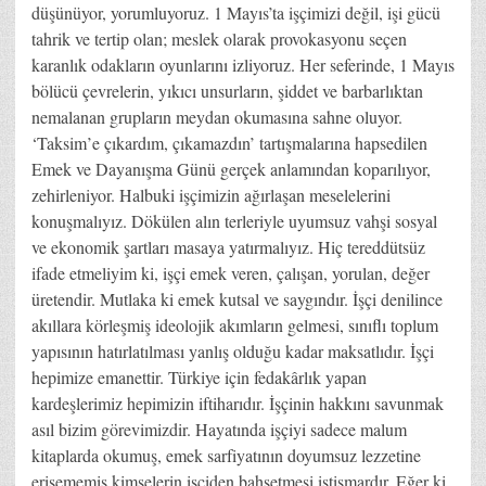
düşünüyor, yorumluyoruz. 1 Mayıs’ta işçimizi değil, işi gücü
tahrik ve tertip olan; meslek olarak provokasyonu seçen
karanlık odakların oyunlarını izliyoruz. Her seferinde, 1 Mayıs
bölücü çevrelerin, yıkıcı unsurların, şiddet ve barbarlıktan
nemalanan grupların meydan okumasına sahne oluyor.
‘Taksim’e çıkardım, çıkamazdın’ tartışmalarına hapsedilen
Emek ve Dayanışma Günü gerçek anlamından koparılıyor,
zehirleniyor. Halbuki işçimizin ağırlaşan meselelerini
konuşmalıyız. Dökülen alın terleriyle uyumsuz vahşi sosyal
ve ekonomik şartları masaya yatırmalıyız. Hiç tereddütsüz
ifade etmeliyim ki, işçi emek veren, çalışan, yorulan, değer
üretendir. Mutlaka ki emek kutsal ve saygındır. İşçi denilince
akıllara körleşmiş ideolojik akımların gelmesi, sınıflı toplum
yapısının hatırlatılması yanlış olduğu kadar maksatlıdır. İşçi
hepimize emanettir. Türkiye için fedakârlık yapan
kardeşlerimiz hepimizin iftiharıdır. İşçinin hakkını savunmak
asıl bizim görevimizdir. Hayatında işçiyi sadece malum
kitaplarda okumuş, emek sarfiyatının doyumsuz lezzetine
erişememiş kimselerin işçiden bahsetmesi istismardır. Eğer ki,