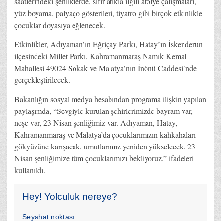
saatlerindeki şenliklerde, sıfır atıkla ilgili atölye çalışmaları,
yüz boyama, palyaço gösterileri, tiyatro gibi birçok etkinlikle
çocuklar doyasıya eğlenecek.
Etkinlikler, Adıyaman’ın Eğriçay Parkı, Hatay’ın İskenderun
ilçesindeki Millet Parkı, Kahramanmaraş Namık Kemal
Mahallesi 49024 Sokak ve Malatya’nın İnönü Caddesi’nde
gerçekleştirilecek.
Bakanlığın sosyal medya hesabından programa ilişkin yapılan
paylaşımda, “Sevgiyle kurulan şehirlerimizde bayram var,
neşe var, 23 Nisan şenliğimiz var. Adıyaman, Hatay,
Kahramanmaraş ve Malatya’da çocuklarımızın kahkahaları
gökyüzüne karışacak, umutlarımız yeniden yükselecek. 23
Nisan şenliğimize tüm çocuklarımızı bekliyoruz.” ifadeleri
kullanıldı.
Hey! Yolculuk nereye?
Seyahat noktası