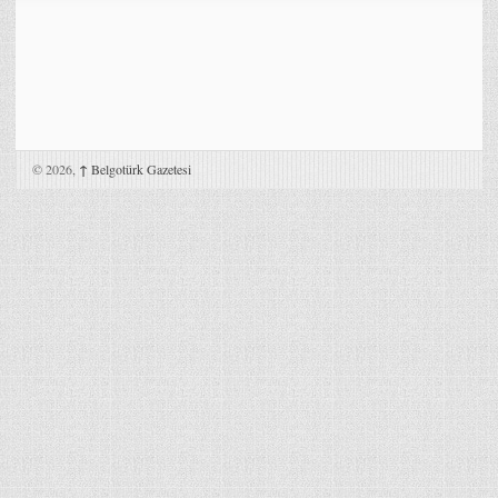
© 2026,
↑
Belgotürk Gazetesi