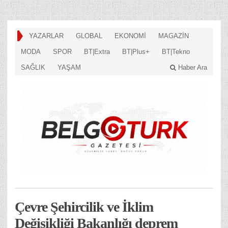
YAZARLAR
GLOBAL
EKONOMİ
MAGAZİN
MODA
SPOR
BT|Extra
BT|Plus+
BT|Tekno
SAĞLIK
YAŞAM
Haber Ara
Çevre Şehircilik ve İklim
Değişikliği Bakanlığı deprem