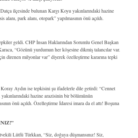
atça ilçesinde bulunan Kargı Koyu yakınlarındaki hazine
sis alanı, park alanı, otopark” yapılmasının önü açıldı.
 tepkiler geldi. CHP İnsan Haklarından Sorumlu Genel Başkan
 Karaca, “Gözünü yurdumun her köşesine dikmiş talancılar var.
in direnen milyonlar var” diyerek özelleştirme kararına tepki
Koray Aydın ise tepkisini şu ifadelerle dile getirdi: “Cennet
 yakınlarındaki hazine arazisinin bir bölümünün
ının önü açıldı. Özelleştirme İdaresi imara da el attı! Boşuna
NIZ!”
ekili Lütfü Türkkan, “Siz, doğaya düşmansınız! Siz,