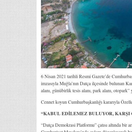
6 Nisan 2021 tarihli Resmi Gazete’de Cumhurb
imzasıyla Muğla’nın Datça ilçesinde bulunan Kar
alanı, günübirlik tesis alanı, park alanı, otopark”
Cennet koyun Cumhurbaşkanlığı kararıyla Özelleşt
“KABUL EDİLEMEZ BULUYOR, KARŞI 
“Datça Demokrasi Platformu” çatısı altında bir a
Cumhuriyet Meydanı’nda eylem düzenleyerek bas