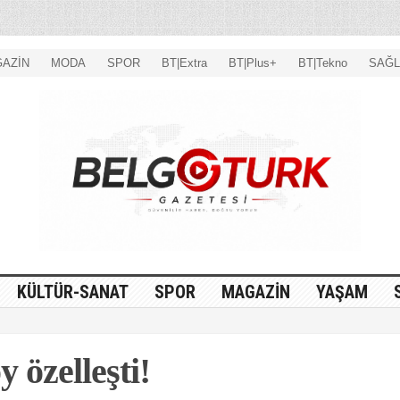
AZİN
MODA
SPOR
BT|Extra
BT|Plus+
BT|Tekno
SAĞL
KÜLTÜR-SANAT
SPOR
MAGAZİN
YAŞAM
 özelleşti!