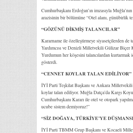
Cumhurbaşkanı Erdoğan’ın imzasıyla Muğla’nın D
arazisinin bir bölümüne “Otel alanı, günübirlik te
“GÖZÜNÜ DİKMİŞ TALANCILAR”
Kararname ile özelleştirmeye siyasetçilerden de
Yardımcısı ve Denizli Milletvekili Gülizar Biçer
Yurdumun her köşesini talancılardan kurtarmak iç
gösterdi.
“CENNET KOYLAR TALAN EDİLİYOR”
İYİ Parti Teşkilat Başkanı ve Ankara Milletvekili 
koylar talan ediliyor. Muğla Datça’da Kargı Koyu
Cumhurbaşkanı Kararı ile otel ve otopark yapılmas
ucube sistem demiyoruz!”
“SİZ DOĞAYA, TÜRKİYE’YE DÜŞMANSI
İYİ Parti TBMM Grup Başkanı ve Kocaeli Milletv