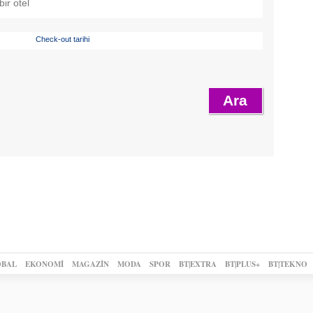
Check-out tarihi
BAL
EKONOMİ
MAGAZİN
MODA
SPOR
BT|EXTRA
BT|PLUS+
BT|TEKNO