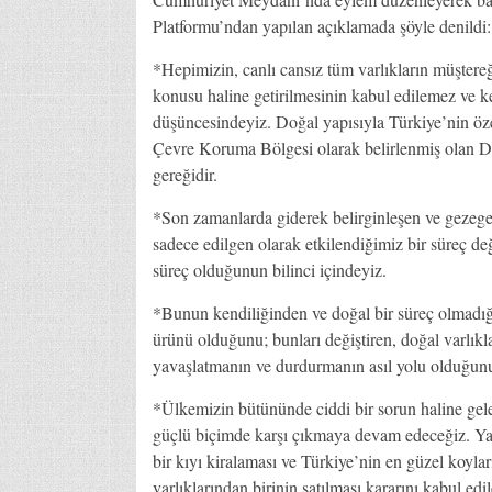
Platformu’ndan yapılan açıklamada şöyle denildi:
*Hepimizin, canlı cansız tüm varlıkların müştereği
konusu haline getirilmesinin kabul edilemez ve ke
düşüncesindeyiz. Doğal yapısıyla Türkiye’nin özel
Çevre Koruma Bölgesi olarak belirlenmiş olan Da
gereğidir.
*Son zamanlarda giderek belirginleşen ve gezege
sadece edilgen olarak etkilendiğimiz bir süreç değ
süreç olduğunun bilinci içindeyiz.
*Bunun kendiliğinden ve doğal bir süreç olmadığın
ürünü olduğunu; bunları değiştiren, doğal varlık
yavaşlatmanın ve durdurmanın asıl yolu olduğunu
*Ülkemizin bütününde ciddi bir sorun haline gelen
güçlü biçimde karşı çıkmaya devam edeceğiz. Ya
bir kıyı kiralaması ve Türkiye’nin en güzel koyl
varlıklarından birinin satılması kararını kabul ed