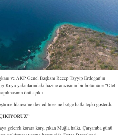
aşkanı ve AKP Genel Başkanı Recep Tayyip Erdoğan’ın
gı Koyu yakınlarındaki hazine arazisinin bir bölümüne “Otel
 yapılmasının önü açıldı.
irme İdaresi’ne devredilmesine bölge halkı tepki gösterdi.
ÇIKIYORUZ”
raya gelerek karara karşı çıkan Muğla halkı, Çarşamba günü
ın açıklaması yapma kararı aldı. Datça Demokrasi