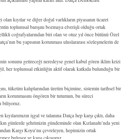
 olan kıyılar ve diğer doğal varlıkların piyasanın ticaret
ntin toplumsal barışını bozmaya elverişli olduğu ortak
likli coğrafyalarından biri olan ve otuz yıl önce bütünü Özel
tça’nın bu yapısının korunması uluslararası sözleşmelerin de
nin sonunu getireceği neredeyse genel kabul gören iklim krizi
il, her toplumsal etkinliğin aktif olarak katkıda bulunduğu bir
ı, tüketim kalıplarından üretim biçimine, sistemin tarihsel bir
ların korunmasını öngören bir tutumun, bu süreci
 biliyoruz.
 kıyılarımızın işgal ve talanına Datça hep karşı çıktı, daha
kın günlerde şehrimizin gündeminde olan Kızlanaltı’nda yeni
arından Kargı Koyu’nu çevreleyen, hepimizin ortak
ilemez buluyor ve karşı çıkıyoruz.